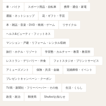
車・バイク
スポーツ用品・自転車
携帯・通信・家電
通販・ネットショップ
花・ギフト・手芸
本・雑誌・音楽・DVD・映画・ゲーム
リサイクル
ヘルス&ビューティ・フィットネス
マンション・戸建・リフォーム・レンタル収納
旅行・ホテル・リゾート
学習塾・カルチャー・教育・教習所
レストラン・デリバリー・外食
フォトスタジオ・プリントサービス
アミューズメント
保険・共済・金融
冠婚葬祭・イベント
プレゼントキャンペーン・クーポン
TV局・新聞社・フリーペーパー・その他
生活・くらし
政党・政治
郵便局
Shufoo!お知らせ