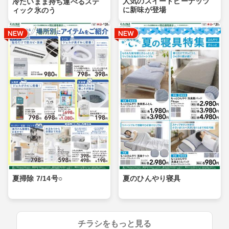
人気のスイートピーナッツ
冷たいまま持ち運べるステ
に新味が登場
ィック氷のう
夏掃除 7/14号○
夏のひんやり寝具
チラシをもっと見る