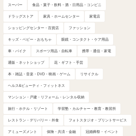
スーパー
食品・菓子・飲料・酒・日用品・コンビニ
ドラッグストア
家具・ホームセンター
家電店
ショッピングセンター・百貨店
ファッション
キッズ・ベビー・おもちゃ
眼鏡・コンタクト・ケア用品
車・バイク
スポーツ用品・自転車
携帯・通信・家電
通販・ネットショップ
花・ギフト・手芸
本・雑誌・音楽・DVD・映画・ゲーム
リサイクル
ヘルス&ビューティ・フィットネス
マンション・戸建・リフォーム・レンタル収納
旅行・ホテル・リゾート
学習塾・カルチャー・教育・教習所
レストラン・デリバリー・外食
フォトスタジオ・プリントサービス
アミューズメント
保険・共済・金融
冠婚葬祭・イベント