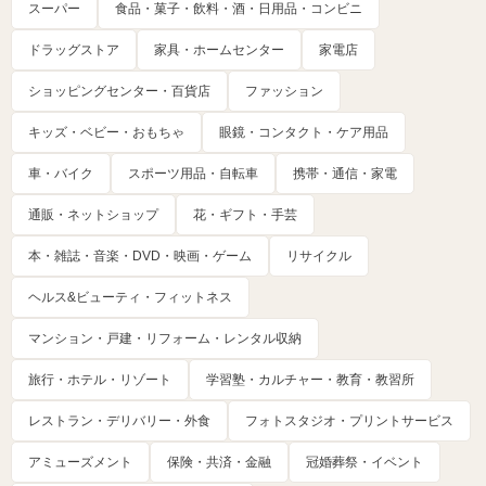
スーパー
食品・菓子・飲料・酒・日用品・コンビニ
ドラッグストア
家具・ホームセンター
家電店
ショッピングセンター・百貨店
ファッション
キッズ・ベビー・おもちゃ
眼鏡・コンタクト・ケア用品
車・バイク
スポーツ用品・自転車
携帯・通信・家電
通販・ネットショップ
花・ギフト・手芸
本・雑誌・音楽・DVD・映画・ゲーム
リサイクル
ヘルス&ビューティ・フィットネス
マンション・戸建・リフォーム・レンタル収納
旅行・ホテル・リゾート
学習塾・カルチャー・教育・教習所
レストラン・デリバリー・外食
フォトスタジオ・プリントサービス
アミューズメント
保険・共済・金融
冠婚葬祭・イベント