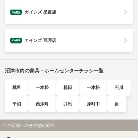
カインズ 星置店
カインズ 亘理店
沼津市内の家具・ホームセンターチラシ一覧
桃里
一本松
植田
一本松
石川
平沼
西添町
井出
原町中
原
この店舗へのその他の経路