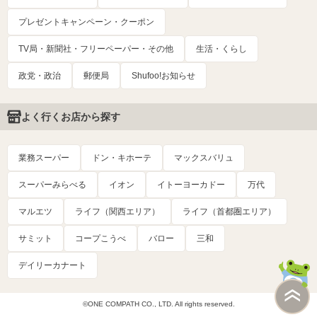
プレゼントキャンペーン・クーポン
TV局・新聞社・フリーペーパー・その他
生活・くらし
政党・政治
郵便局
Shufoo!お知らせ
よく行くお店から探す
業務スーパー
ドン・キホーテ
マックスバリュ
スーパーみらべる
イオン
イトーヨーカドー
万代
マルエツ
ライフ（関西エリア）
ライフ（首都圏エリア）
サミット
コープこうべ
バロー
三和
デイリーカナート
©ONE COMPATH CO., LTD. All rights reserved.