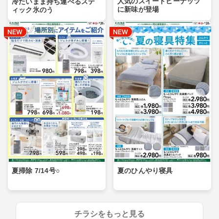
人気のスイートピーナッツ
冷たいまま持ち運べるステ
に新味が登場
ィック氷のう
夏掃除 7/14号○
夏のひんやり寝具
チラシをもっと見る