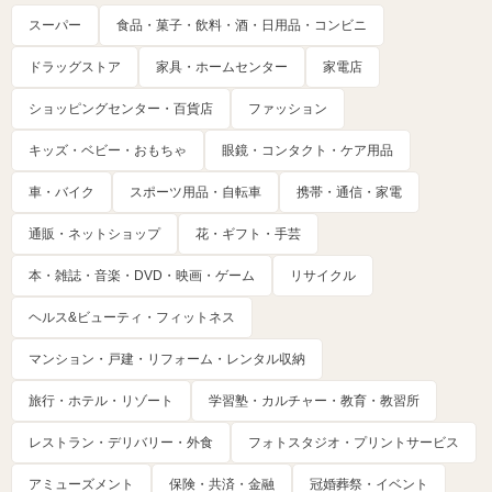
スーパー
食品・菓子・飲料・酒・日用品・コンビニ
ドラッグストア
家具・ホームセンター
家電店
ショッピングセンター・百貨店
ファッション
キッズ・ベビー・おもちゃ
眼鏡・コンタクト・ケア用品
車・バイク
スポーツ用品・自転車
携帯・通信・家電
通販・ネットショップ
花・ギフト・手芸
本・雑誌・音楽・DVD・映画・ゲーム
リサイクル
ヘルス&ビューティ・フィットネス
マンション・戸建・リフォーム・レンタル収納
旅行・ホテル・リゾート
学習塾・カルチャー・教育・教習所
レストラン・デリバリー・外食
フォトスタジオ・プリントサービス
アミューズメント
保険・共済・金融
冠婚葬祭・イベント