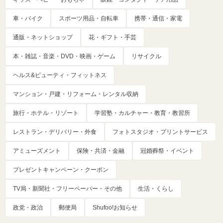
車・バイク
スポーツ用品・自転車
携帯・通信・家電
通販・ネットショップ
花・ギフト・手芸
本・雑誌・音楽・DVD・映画・ゲーム
リサイクル
ヘルス&ビューティ・フィットネス
マンション・戸建・リフォーム・レンタル収納
旅行・ホテル・リゾート
学習塾・カルチャー・教育・教習所
レストラン・デリバリー・外食
フォトスタジオ・プリントサービス
アミューズメント
保険・共済・金融
冠婚葬祭・イベント
プレゼントキャンペーン・クーポン
TV局・新聞社・フリーペーパー・その他
生活・くらし
政党・政治
郵便局
Shufoo!お知らせ