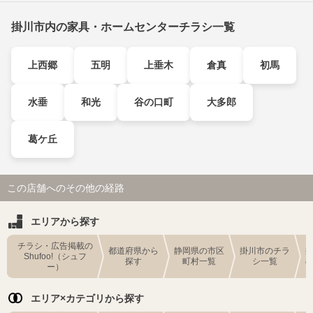
掛川市内の家具・ホームセンターチラシ一覧
上西郷
五明
上垂木
倉真
初馬
水垂
和光
谷の口町
大多郎
葛ケ丘
この店舗へのその他の経路
エリアから探す
チラシ・広告掲載の
都道府県から
静岡県の市区
掛川市のチラ
Shufoo!（シュフ
探す
町村一覧
シ一覧
ー）
エリア×カテゴリから探す