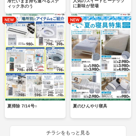
人気のスイートピーナッツ
冷たいまま持ち運べるステ
に新味が登場
ィック氷のう
夏掃除 7/14号○
夏のひんやり寝具
チラシをもっと見る