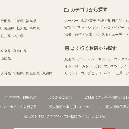
カテゴリから探す
スーパー
食品･菓子･飲料･酒･日用品･コ
秋田県
山形県
福島県
家電店
ファッション
キッズ・ベビー・
県
茨城県
栃木県
群馬県
携帯・通信・家電
ヘルス＆ビューティ・
石川県
福井県
よく行くお店から探す
奈良県
和歌山県
山口県
業務スーパー
ドン・キホーテ
マックス
イトーヨーカドー
万代
マルエツ
ライ
サミット
コープこうべ
バロー
三和
デ
大分県
宮崎県
鹿児島県
沖縄県
「Shufoo!」利用規約
よくあるご質問
ご利用についてのお問い合わ
ュフーポイント会員規約
個人情報の取り扱いについて
個人情報保護
法人のお客様（Shufoo!への掲載について）はこちら