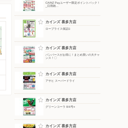
CAINZ Payユーザー限定ポイントバック！
_日用雑…
カインズ 喜多方店
ロープライス保証□
カインズ 喜多方店
パンパースがお得に！まとめ買いの大チャ
ンス！〇
カインズ 喜多方店
アサヒ スーパードライ
カインズ 喜多方店
グリーンコーラ 8/4号○
カインズ 喜多方店