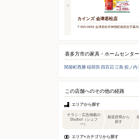
カインズ 会津若松店
〒965-0858 会津若松市神指町南四合字幕内南
喜多方市の家具・ホームセンタ
関柴町西勝
稲荷田
四百苅
三島
舘ノ内
この店舗へのその他の経路
エリアから探す
チラシ・広告掲載の
都道府県から
Shufoo!（シュフ
探す
ー）
エリア×カテゴリから探す