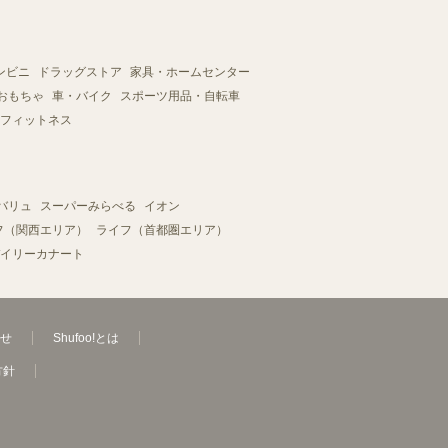
ンビニ
ドラッグストア
家具・ホームセンター
おもちゃ
車・バイク
スポーツ用品・自転車
フィットネス
バリュ
スーパーみらべる
イオン
フ（関西エリア）
ライフ（首都圏エリア）
イリーカナート
せ
Shufoo!とは
方針