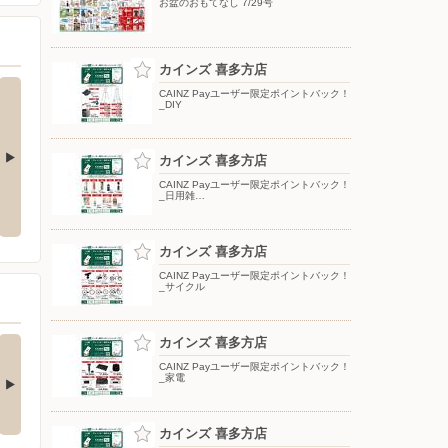
お盆のおもてなし 7/29号
カインズ 喜多方店
CAINZ Payユーザー限定ポイントバック！
_DIY
カインズ 喜多方店
CAINZ Payユーザー限定ポイントバック！
夏のひんやり寝具
ポップアップテント
_日用雑…
カインズ 喜多方店
CAINZ Payユーザー限定ポイントバック！
_サイクル
の酒類合同キャンペ
カインズ 喜多方店
ン
CAINZ Payユーザー限定ポイントバック！
_家電
の酒類合同キャンペーン
催中！ 抽選で最大…
カインズ 喜多方店