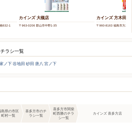
カインズ 大槻店
カインズ 方木田店
632-1
〒963-0206 郡山市中野1-35
〒960-8163 福島市方木田
ーチラシ一覧
家ノ下
谷地田
砂田
唐八
宮ノ下
喜多方市関柴
福島県の市区
喜多方市のチ
町西勝のチラ
カインズ 喜多方店
町村一覧
ラシ一覧
シ一覧