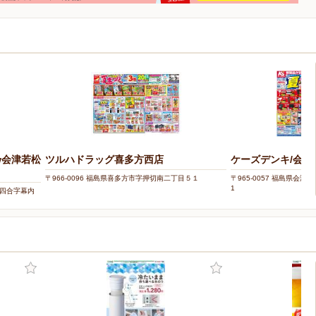
w会津若松
ツルハドラッグ喜多方西店
ケーズデンキ/会津
〒966-0096 福島県喜多方市字押切南二丁目５１
〒965-0057 福島県会
1
南四合字幕内