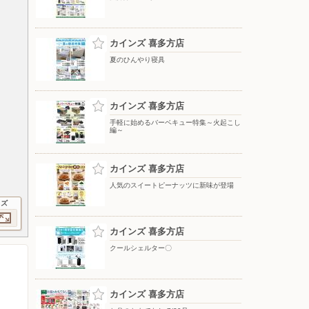
カインズ 喜多方店
夏のひんやり寝具
カインズ 喜多方店
手軽に始めるバーベキュー特集～火起こし
編～
カインズ 喜多方店
人気のスイートピーナッツに新味が登場
イズ
カインズ 喜多方店
クールシェルター〇
カインズ 喜多方店