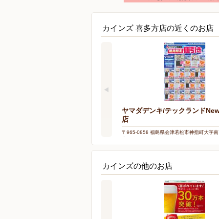
カインズ 喜多方店の近くのお店
ヤマダデンキ/テックランドNe
店
〒965-0858 福島県会津若松市神指町大字
南632-1
カインズの他のお店