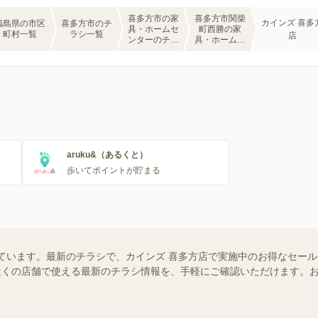
喜多方市の家
喜多方市関柴
カインズ 喜多
福島県の市区
喜多方市のチ
具・ホームセ
町西勝の家
町村一覧
ラシ一覧
店
ンターのチラ
具・ホームセ
シ一覧
ンターのチラ
シ一覧
aruku&（あるくと）
歩いてポイントが貯まる
ています。最新のチラシで、カインズ 喜多方店で実施中のお得なセー
ではお近くの店舗で使える最新のチラシ情報を、手軽にご確認いただけます