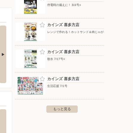
停電時の備えに！ 8/4号○
カインズ 喜多方店
レンジで作れる！ホットサンド＆肉じゃが
カインズ 喜多方店
散水 7/17号○
若松本店
スーパースポーツゼビオ/会津若松町北店
ワーク
津若松市町北町大字藤室字道下84-
〒965-0053 福島県会津若松市町北町大字上荒久田字宮
〒966-
カインズ 喜多方店
下158
生活応援 7/1号
もっと見る