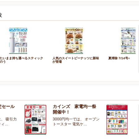
枚
たいまま持ち運べるスティック
人気のスイートピーナッツに新味
夏掃除 7/14号○
のう
が登場
定セール
カインズ 家電均一祭
夏
開催中！
ー
、 吸引力
3000円均一では、 オーブン
夏
ティ…
トースター 電気ケ…
開