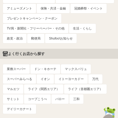
アミューズメント
保険・共済・金融
冠婚葬祭・イベント
プレゼントキャンペーン・クーポン
TV局・新聞社・フリーペーパー・その他
生活・くらし
政党・政治
郵便局
Shufoo!お知らせ
よく行くお店から探す
業務スーパー
ドン・キホーテ
マックスバリュ
スーパーみらべる
イオン
イトーヨーカドー
万代
マルエツ
ライフ（関西エリア）
ライフ（首都圏エリア）
サミット
コープこうべ
バロー
三和
デイリーカナート