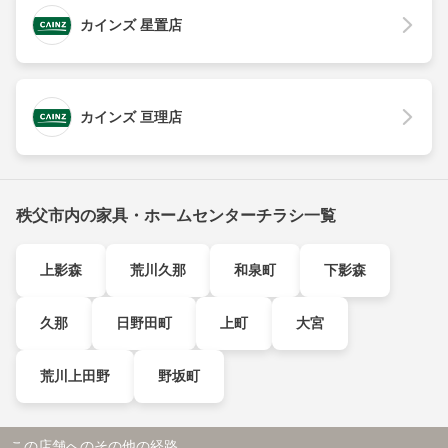
カインズ 星置店
カインズ 亘理店
秩父市内の家具・ホームセンターチラシ一覧
上影森
荒川久那
和泉町
下影森
久那
日野田町
上町
大宮
荒川上田野
野坂町
この店舗へのその他の経路