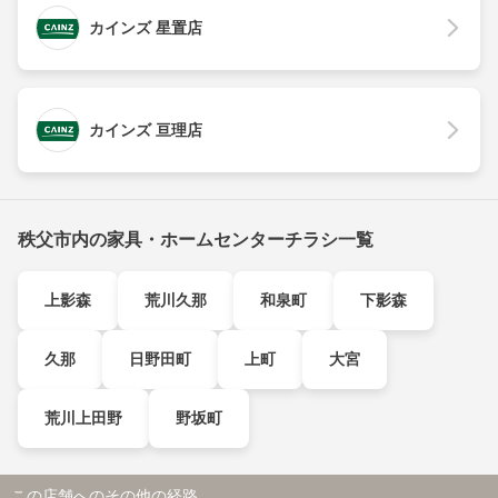
カインズ 星置店
カインズ 亘理店
秩父市内の家具・ホームセンターチラシ一覧
上影森
荒川久那
和泉町
下影森
久那
日野田町
上町
大宮
荒川上田野
野坂町
この店舗へのその他の経路