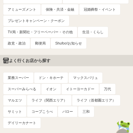
アミューズメント
保険・共済・金融
冠婚葬祭・イベント
プレゼントキャンペーン・クーポン
TV局・新聞社・フリーペーパー・その他
生活・くらし
政党・政治
郵便局
Shufoo!お知らせ
よく行くお店から探す
業務スーパー
ドン・キホーテ
マックスバリュ
スーパーみらべる
イオン
イトーヨーカドー
万代
マルエツ
ライフ（関西エリア）
ライフ（首都圏エリア）
サミット
コープこうべ
バロー
三和
デイリーカナート