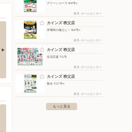
グリーンコーラ 8/4号○
家具･ホームセンター
カインズ 秩父店
停電時の備えに！ 8/4号○
家具･ホームセンター
カインズ 秩父店
生活応援 7/1号
瀬店
ベイシアマート/ときがわ店
埼玉県
家具･ホームセンター
郡横瀬町大字横瀬4273-1
〒355-0342 埼玉県比企郡ときがわ町大字玉川4333-1
〒330-
カインズ 秩父店
散水 7/17号○
家具･ホームセンター
もっと見る