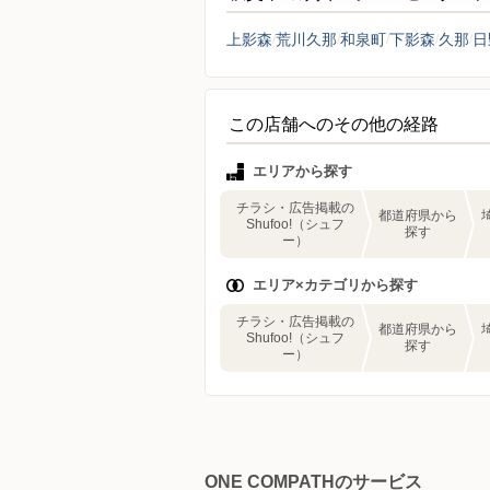
上影森
荒川久那
和泉町
下影森
久那
日
この店舗へのその他の経路
エリアから探す
チラシ・広告掲載の
都道府県から
Shufoo!（シュフ
探す
ー）
エリア×カテゴリから探す
チラシ・広告掲載の
都道府県から
Shufoo!（シュフ
探す
ー）
ONE COMPATHのサービス