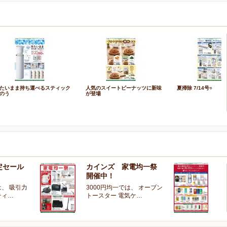
たいまま持ち運べるスティック
人気のスイートピーナッツに新味
夏掃除 7/14号○
のう
が登場
定セール
カインズ 家電均一祭
夏
開催中！
ー
、 吸引力
3000円均一では、 オーブン
夏
ティ…
トースター 電気ケ…
開