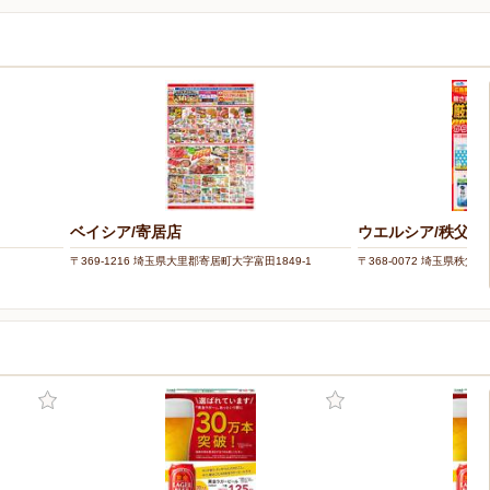
ベイシア/寄居店
ウエルシア/秩父横
〒369-1216 埼玉県大里郡寄居町大字富田1849-1
〒368-0072 埼玉県秩父