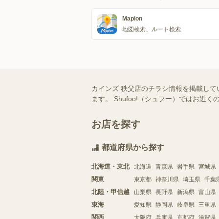
Mapion
地図検索、ルート検索
カインズ 秩父店のチラシ情報を掲載して
ます。 Shufoo!（シュフー）では
お店を探す
都道府県から探す
北海道・東北
北海道
青森県
岩手県
宮城県
関東
東京都
神奈川県
埼玉県
千葉
北陸・甲信越
山梨県
長野県
新潟県
富山県
東海
愛知県
静岡県
岐阜県
三重県
関西
大阪府
兵庫県
京都府
滋賀県