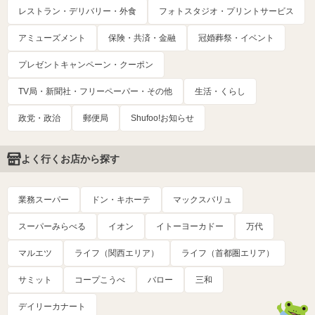
レストラン・デリバリー・外食
フォトスタジオ・プリントサービス
アミューズメント
保険・共済・金融
冠婚葬祭・イベント
プレゼントキャンペーン・クーポン
TV局・新聞社・フリーペーパー・その他
生活・くらし
政党・政治
郵便局
Shufoo!お知らせ
よく行くお店から探す
業務スーパー
ドン・キホーテ
マックスバリュ
スーパーみらべる
イオン
イトーヨーカドー
万代
マルエツ
ライフ（関西エリア）
ライフ（首都圏エリア）
サミット
コープこうべ
バロー
三和
デイリーカナート