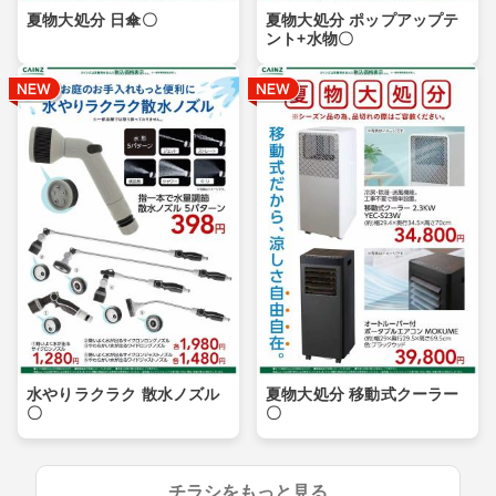
夏物大処分 日傘〇
夏物大処分 ポップアップテ
ント+水物〇
水やりラクラク 散水ノズル
夏物大処分 移動式クーラー
〇
〇
チラシをもっと見る