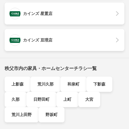
カインズ 星置店
カインズ 亘理店
秩父市内の家具・ホームセンターチラシ一覧
上影森
荒川久那
和泉町
下影森
久那
日野田町
上町
大宮
荒川上田野
野坂町