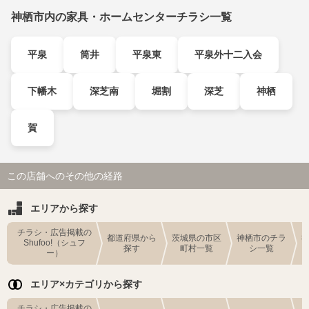
神栖市内の家具・ホームセンターチラシ一覧
平泉
筒井
平泉東
平泉外十二入会
下幡木
深芝南
堀割
深芝
神栖
賀
この店舗へのその他の経路
エリアから探す
チラシ・広告掲載の
都道府県から
茨城県の市区
神栖市のチラ
Shufoo!（シュフ
探す
町村一覧
シ一覧
ー）
エリア×カテゴリから探す
チラシ・広告掲載の