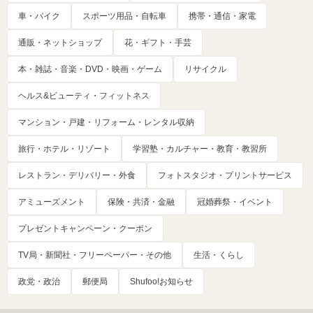
車・バイク
スポーツ用品・自転車
携帯・通信・家電
通販・ネットショップ
花・ギフト・手芸
本・雑誌・音楽・DVD・映画・ゲーム
リサイクル
ヘルス&ビューティ・フィットネス
マンション・戸建・リフォーム・レンタル収納
旅行・ホテル・リゾート
学習塾・カルチャー・教育・教習所
レストラン・デリバリー・外食
フォトスタジオ・プリントサービス
アミューズメント
保険・共済・金融
冠婚葬祭・イベント
プレゼントキャンペーン・クーポン
TV局・新聞社・フリーペーパー・その他
生活・くらし
政党・政治
郵便局
Shufoo!お知らせ