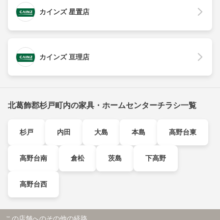
カインズ 星置店
カインズ 亘理店
北葛飾郡杉戸町内の家具・ホームセンターチラシ一覧
杉戸
内田
大島
本島
高野台東
高野台南
倉松
茨島
下高野
高野台西
この店舗へのその他の経路