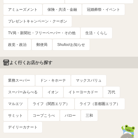
アミューズメント
保険・共済・金融
冠婚葬祭・イベント
プレゼントキャンペーン・クーポン
TV局・新聞社・フリーペーパー・その他
生活・くらし
政党・政治
郵便局
Shufoo!お知らせ
よく行くお店から探す
業務スーパー
ドン・キホーテ
マックスバリュ
スーパーみらべる
イオン
イトーヨーカドー
万代
マルエツ
ライフ（関西エリア）
ライフ（首都圏エリア）
サミット
コープこうべ
バロー
三和
デイリーカナート