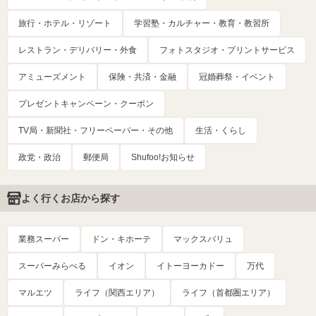
旅行・ホテル・リゾート
学習塾・カルチャー・教育・教習所
レストラン・デリバリー・外食
フォトスタジオ・プリントサービス
アミューズメント
保険・共済・金融
冠婚葬祭・イベント
プレゼントキャンペーン・クーポン
TV局・新聞社・フリーペーパー・その他
生活・くらし
政党・政治
郵便局
Shufoo!お知らせ
よく行くお店から探す
業務スーパー
ドン・キホーテ
マックスバリュ
スーパーみらべる
イオン
イトーヨーカドー
万代
マルエツ
ライフ（関西エリア）
ライフ（首都圏エリア）