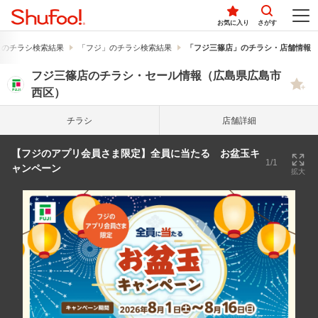
お気に入り
さがす
」のチラシ検索結果
「フジ」のチラシ検索結果
「フジ三篠店」のチラシ・店舗情報
フジ三篠店のチラシ・セール情報（広島県広島市
西区）
チラシ
店舗詳細
【フジのアプリ会員さま限定】全員に当たる お盆玉キ
1/1
ャンペーン
拡大