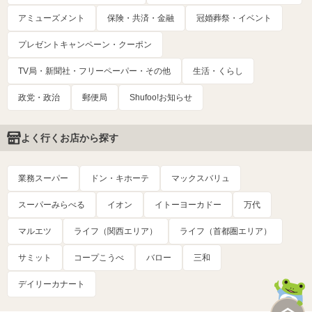
アミューズメント
保険・共済・金融
冠婚葬祭・イベント
プレゼントキャンペーン・クーポン
TV局・新聞社・フリーペーパー・その他
生活・くらし
政党・政治
郵便局
Shufoo!お知らせ
よく行くお店から探す
業務スーパー
ドン・キホーテ
マックスバリュ
スーパーみらべる
イオン
イトーヨーカドー
万代
マルエツ
ライフ（関西エリア）
ライフ（首都圏エリア）
サミット
コープこうべ
バロー
三和
デイリーカナート