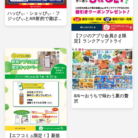
ハッぴぃ・ショッぴぃ・フ
ジッぴぃとAR射的で遊ぼ
う！！
【フジのアプリ会員さま限
定】ランクアップトライ
8/6〜おうちで味わう夏の贅
沢
【エフコミュ限定！】新規