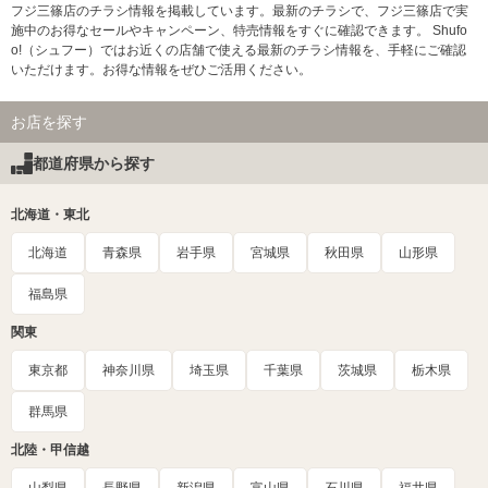
フジ三篠店のチラシ情報を掲載しています。最新のチラシで、フジ三篠店で実
施中のお得なセールやキャンペーン、特売情報をすぐに確認できます。 Shufo
o!（シュフー）ではお近くの店舗で使える最新のチラシ情報を、手軽にご確認
いただけます。お得な情報をぜひご活用ください。
お店を探す
都道府県から探す
北海道・東北
北海道
青森県
岩手県
宮城県
秋田県
山形県
福島県
関東
東京都
神奈川県
埼玉県
千葉県
茨城県
栃木県
群馬県
北陸・甲信越
山梨県
長野県
新潟県
富山県
石川県
福井県