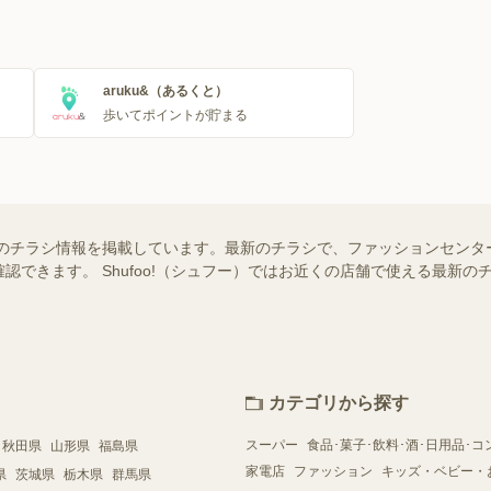
aruku&（あるくと）
歩いてポイントが貯まる
のチラシ情報を掲載しています。最新のチラシで、ファッションセンタ
認できます。 Shufoo!（シュフー）ではお近くの店舗で使える最新
カテゴリから探す
スーパー
食品･菓子･飲料･酒･日用品･コ
秋田県
山形県
福島県
家電店
ファッション
キッズ・ベビー・
県
茨城県
栃木県
群馬県