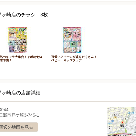
戸ヶ崎店のチラシ 3枚
気のキャラ大集合！ お出かけ&
可愛いアイテムが盛りだくさん！
省準備！
ベビー・キッズフェア
戸ヶ崎店の店舗詳細
0044
郷市戸ケ崎3-745-1
周辺の地図を見る