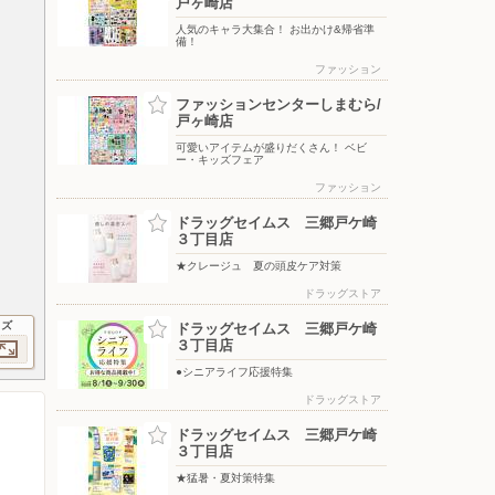
戸ヶ崎店
人気のキャラ大集合！ お出かけ&帰省準
備！
ファッション
ファッションセンターしまむら/
戸ヶ崎店
可愛いアイテムが盛りだくさん！ ベビ
ー・キッズフェア
ファッション
ドラッグセイムス 三郷戸ケ崎
３丁目店
★クレージュ 夏の頭皮ケア対策
ドラッグストア
イズ
ドラッグセイムス 三郷戸ケ崎
３丁目店
●シニアライフ応援特集
ドラッグストア
ドラッグセイムス 三郷戸ケ崎
３丁目店
★猛暑・夏対策特集