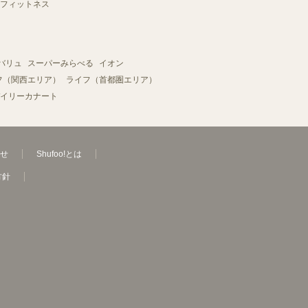
フィットネス
バリュ
スーパーみらべる
イオン
フ（関西エリア）
ライフ（首都圏エリア）
イリーカナート
せ
Shufoo!とは
方針