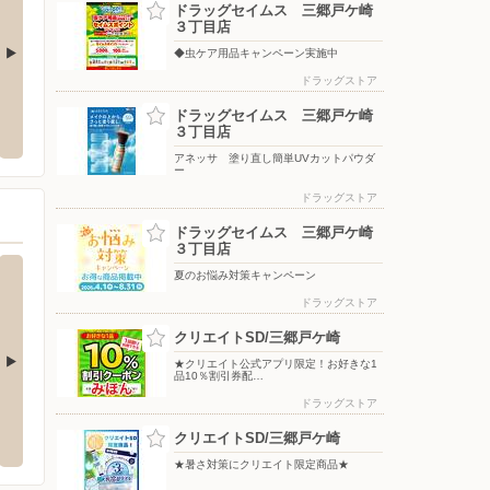
ドラッグセイムス 三郷戸ケ崎
３丁目店
◆虫ケア用品キャンペーン実施中
ドラッグストア
クランド松戸本店
ヤマダデンキ/Tecc LIFE SELECT 足立
ヤマダ
ドラッグセイムス 三郷戸ケ崎
竹の塚店
松戸2289-3
〒343-0
３丁目店
〒121-0813 東京都足立区竹の塚五丁目17番10号
アネッサ 塗り直し簡単UVカットパウダ
ー
ドラッグストア
ドラッグセイムス 三郷戸ケ崎
３丁目店
夏のお悩み対策キャンペーン
ドラッグストア
クリエイトSD/三郷戸ケ崎
★クリエイト公式アプリ限定！お好きな1
品10％割引券配…
ドラッグストア
ーしまむら/八潮店
ファッションセンターしまむら/二十世紀
ファッ
ケ丘店
クリエイトSD/三郷戸ケ崎
1-9
〒121-0
〒271-0085 松戸市二十世紀ケ丘中松町25
★暑さ対策にクリエイト限定商品★