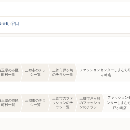
覧
和
東町
谷口
ファッションセンターしまむら/
埼玉県の市区
三郷市のチラ
三郷市戸ヶ崎
町村一覧
シ一覧
のチラシ一覧
ヶ崎店
ファッション
三郷市のファ
三郷市戸ヶ崎
埼玉県の市区
三郷市のチラ
ッションのチ
のファッショ
ンターしまむら
町村一覧
シ一覧
ラシ一覧
ンのチラシ一
戸ヶ崎店
覧