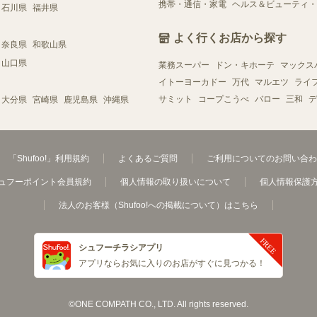
携帯・通信・家電
ヘルス＆ビューティ・
石川県
福井県
よく行くお店から探す
奈良県
和歌山県
山口県
業務スーパー
ドン・キホーテ
マックス
イトーヨーカドー
万代
マルエツ
ライ
サミット
コープこうべ
バロー
三和
デ
大分県
宮崎県
鹿児島県
沖縄県
「Shufoo!」利用規約
よくあるご質問
ご利用についてのお問い合わ
ュフーポイント会員規約
個人情報の取り扱いについて
個人情報保護
法人のお客様（Shufoo!への掲載について）はこちら
シュフーチラシアプリ
アプリならお気に入りのお店がすぐに見つかる！
©ONE COMPATH CO., LTD. All rights reserved.