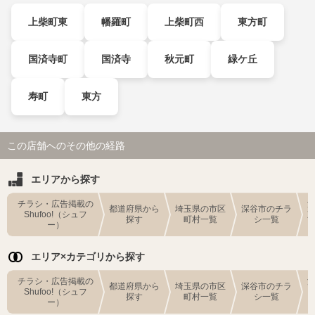
上柴町東
幡羅町
上柴町西
東方町
国済寺町
国済寺
秋元町
緑ケ丘
寿町
東方
この店舗へのその他の経路
エリアから探す
チラシ・広告掲載の
都道府県から
埼玉県の市区
深谷市のチラ
Shufoo!（シュフ
探す
町村一覧
シ一覧
ー）
エリア×カテゴリから探す
チラシ・広告掲載の
都道府県から
埼玉県の市区
深谷市のチラ
Shufoo!（シュフ
探す
町村一覧
シ一覧
ー）