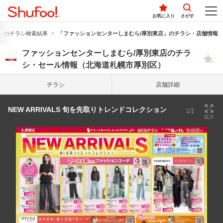
お気に入り
さがす
」のチラシ検索結果
「ファッションセンターしまむら/厚別東店」のチラシ・店舗情報
ファッションセンターしまむら/厚別東店のチラ
シ・セール情報（北海道札幌市厚別区）
チラシ
店舗詳細
NEW ARRIVALS 旬を先取りトレンドコレクション
1/1
拡大