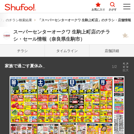
お気に入り
さがす
ワ」のチラシ検索結果
「スーパーセンターオークワ 生駒上町店」のチラシ・店舗情報
スーパーセンターオークワ 生駒上町店のチラ
シ・セール情報（奈良県生駒市）
チラシ
タイム
ライン
店舗詳細
家族で過ごす夏休み_
1/2
拡大