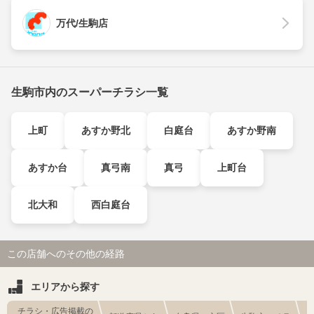
万代/生駒店
生駒市内のスーパーチラシ一覧
上町
あすか野北
白庭台
あすか野南
あすか台
真弓南
真弓
上町台
北大和
西白庭台
この店舗へのその他の経路
エリアから探す
チラシ・広告掲載の