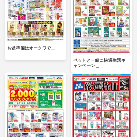
お盆準備はオークワで＿
ペットと一緒に快適生活キ
ャンペーン＿