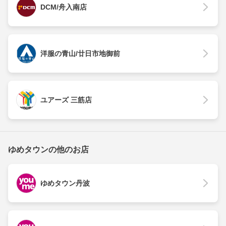
DCM/舟入南店
洋服の青山/廿日市地御前
ユアーズ 三筋店
ゆめタウンの他のお店
ゆめタウン丹波