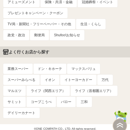
アミューズメント
保険・共済・金融
冠婚葬祭・イベント
プレゼントキャンペーン・クーポン
TV局・新聞社・フリーペーパー・その他
生活・くらし
政党・政治
郵便局
Shufoo!お知らせ
よく行くお店から探す
業務スーパー
ドン・キホーテ
マックスバリュ
スーパーみらべる
イオン
イトーヨーカドー
万代
マルエツ
ライフ（関西エリア）
ライフ（首都圏エリア）
サミット
コープこうべ
バロー
三和
デイリーカナート
©ONE COMPATH CO., LTD. All rights reserved.