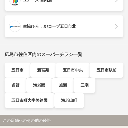
ユアーズ 宮内店
生協ひろしま/コープ五日市北
広島市佐伯区内のスーパーチラシ一覧
五日市
新宮苑
五日市中央
五日市駅前
皆賀
海老園
旭園
三宅
五日市町大字美鈴園
海老山町
この店舗へのその他の経路