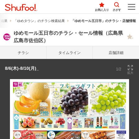
お気に入り
さがす
索結果
「ゆめタウン」のチラシ検索結果
「ゆめモール五日市」のチラシ・店舗情報
ゆめモール五日市のチラシ・セール情報（広島県
広島市佐伯区）
チラシ
タイム
ライン
店舗詳細
8/6(木)-8/10(月)_
1/2
拡大