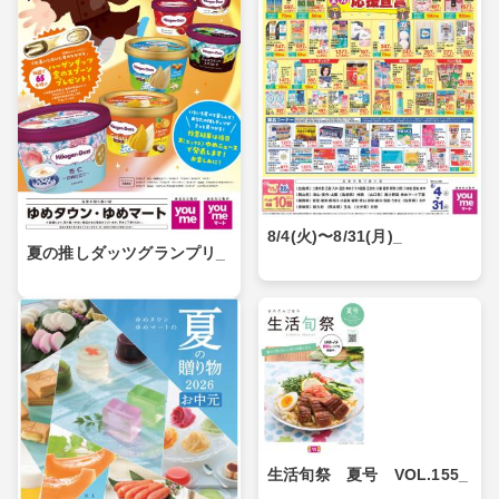
8/4(火)〜8/31(月)_
夏の推しダッツグランプリ_
生活旬祭 夏号 VOL.155_