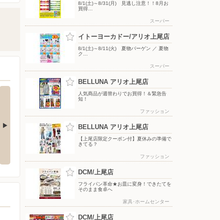
8/1(土)～8/31(月) 見逃し注意！！8月お
買得…
スーパー
イトーヨーカドー/アリオ上尾店
8/1(土)～8/11(火) 夏物バーゲン ／ 夏物
ク…
スーパー
BELLUNA アリオ上尾店
人気商品が週替わりでお買得！＆緊急告
知！
ファッション
BELLUNA アリオ上尾店
【上尾店限定クーポン付】夏休みの準備で
 アジアンコス
8/1(土)〜8/31(月) はとぼん 20
8/1(土)〜8/11(火) 夏物バーゲン
8
きてる？
26年8月号
／ 夏物クリアランスセール
ファッション
DCM/上尾店
フライパン革命★お皿に変身！できたてを
そのまま食卓へ
家具･ホームセンター
DCM/上尾店