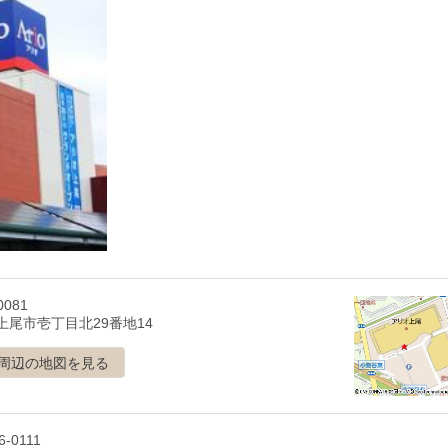
0081
上尾市壱丁目北29番地14
周辺の地図を見る
6-0111