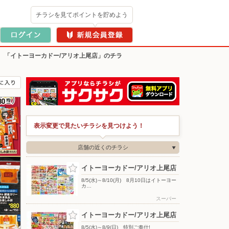
チラシを見てポイントを貯めよう
>
「イトーヨーカドー/アリオ上尾店」のチラ
表示変更で見たいチラシを見つけよう！
店舗の近くのチラシ
イトーヨーカドー/アリオ上尾店
8/5(水)～8/10(月) 8月10日はイトーヨー
カ…
スーパー
イトーヨーカドー/アリオ上尾店
8/5(水)～8/9(日) 特別ご奉仕!