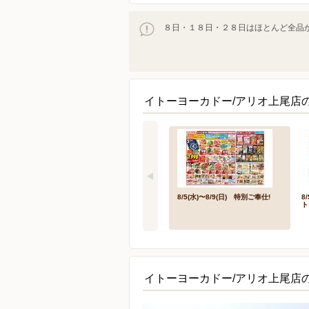
８日・１８日・２８日はほとんど全品が
イトーヨーカドー/アリオ上尾店
8/5(水)〜8/9(日) 特別ご奉仕!
8
ト
イトーヨーカドー/アリオ上尾店