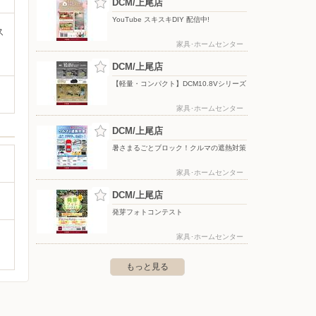
DCM/上尾店
YouTube スキスキDIY 配信中!
ス
家具･ホームセンター
DCM/上尾店
【軽量・コンパクト】DCM10.8Vシリーズ
家具･ホームセンター
DCM/上尾店
暑さまるごとブロック！クルマの遮熱対策
家具･ホームセンター
DCM/上尾店
発芽フォトコンテスト
家具･ホームセンター
もっと見る