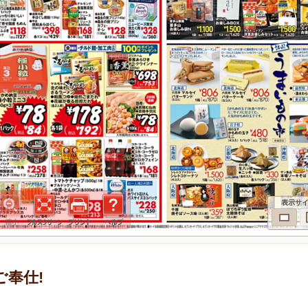
表示サ
別ご奉仕!