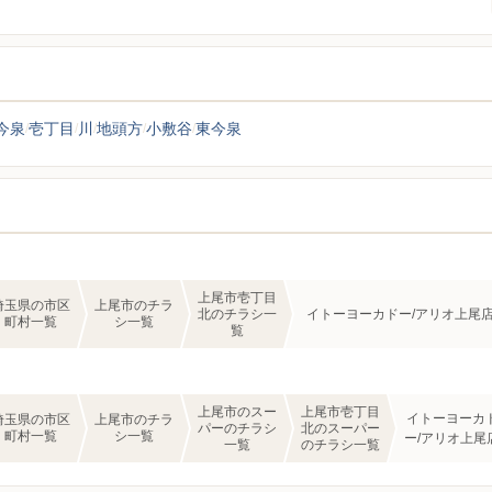
今泉
壱丁目
川
地頭方
小敷谷
東今泉
上尾市壱丁目
埼玉県の市区
上尾市のチラ
北のチラシ一
イトーヨーカドー/アリオ上尾
町村一覧
シ一覧
覧
上尾市のスー
上尾市壱丁目
イトーヨーカ
埼玉県の市区
上尾市のチラ
パーのチラシ
北のスーパー
町村一覧
シ一覧
ー/アリオ上尾
一覧
のチラシ一覧