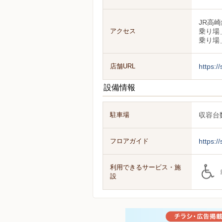
JR高
アクセス
乗り場
乗り場
店舗URL
https:/
設備情報
駐車場
収容台数
フロアガイド
https:/
利用できるサービス・施
設