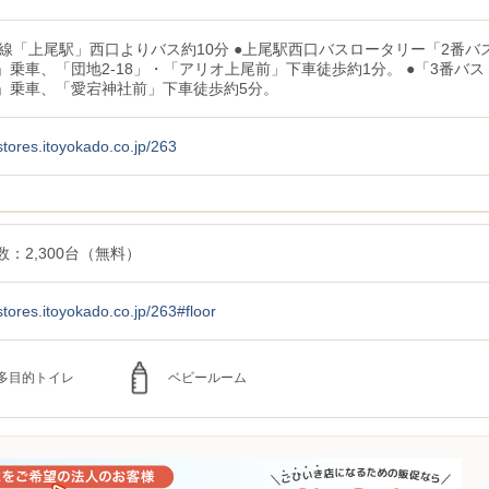
崎線「上尾駅」西口よりバス約10分 ●上尾駅西口バスロータリー「2番バ
」乗車、「団地2-18」・「アリオ上尾前」下車徒歩約1分。 ●「3番バス
」乗車、「愛宕神社前」下車徒歩約5分。
/stores.itoyokado.co.jp/263
：2,300台（無料）
/stores.itoyokado.co.jp/263#floor
多目的トイレ
ベビールーム