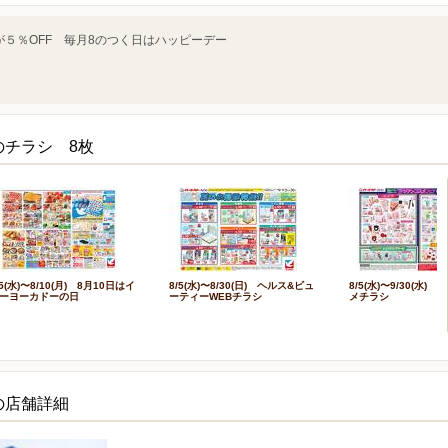
５％OFF 毎月8のつく日はハッピーデー
のチラシ 8枚
/5(水)〜8/10(月) 8月10日はイ
8/5(水)〜8/30(日) ヘルス&ビュ
8/5(水)〜9/30(水)
ーヨーカドーの日
ーティーWEBチラシ
メチラシ
の店舗詳細