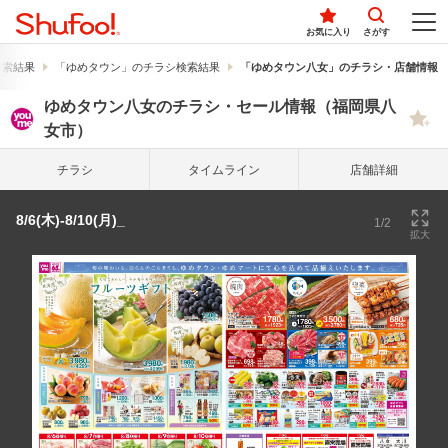
お気に入り
さがす
検索結果
「ゆめタウン」のチラシ検索結果
「ゆめタウン八女」のチラシ・店舗情報
ゆめタウン八女のチラシ・セール情報（福岡県八
女市）
チラシ
タイム
ライン
店舗詳細
8/6(木)-8/10(月)_
1/2
拡大