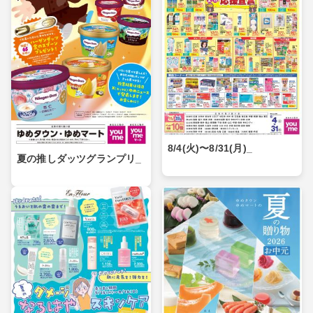
8/4(火)〜8/31(月)_
夏の推しダッツグランプリ_