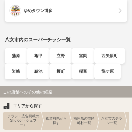
ゆめタウン博多
八女市内のスーパーチラシ一覧
蒲原
亀甲
立野
室岡
西矢原町
岩崎
鵜池
榎町
稲富
龍ケ原
この店舗へのその他の経路
エリアから探す
チラシ・広告掲載の
都道府県から
福岡県の市区
八女市のチラ
Shufoo!（シュフ
探す
町村一覧
シ一覧
ー）