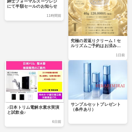
紳士フォーマルスーツレジ
にて半額セールのお知らせ
11時間前
究極の若返りクリーム！セ
ルリズムご予約はお済みで
すか？
1日前
サンプルセットプレゼント
♪日本トリム電解水素水実演
（条件あり）
と試飲会♪
6日前