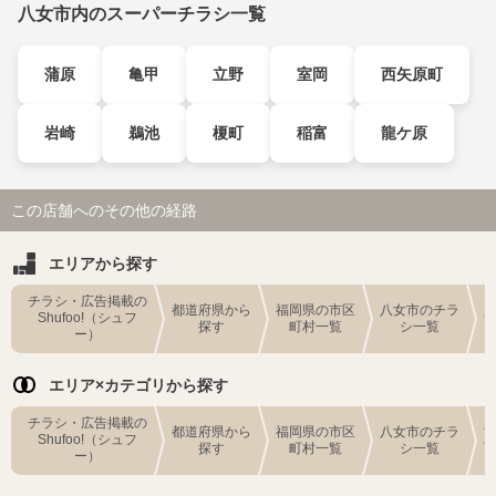
八女市内のスーパーチラシ一覧
蒲原
亀甲
立野
室岡
西矢原町
岩崎
鵜池
榎町
稲富
龍ケ原
この店舗へのその他の経路
エリアから探す
チラシ・広告掲載の
都道府県から
福岡県の市区
八女市のチラ
Shufoo!（シュフ
探す
町村一覧
シ一覧
ー）
エリア×カテゴリから探す
チラシ・広告掲載の
都道府県から
福岡県の市区
八女市のチラ
Shufoo!（シュフ
探す
町村一覧
シ一覧
ー）