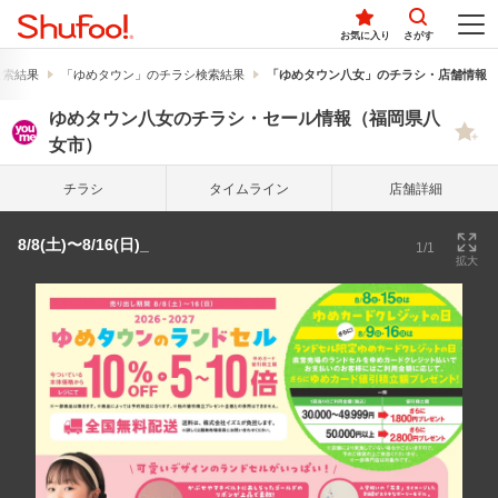
お気に入り
さがす
検索結果
「ゆめタウン」のチラシ検索結果
「ゆめタウン八女」のチラシ・店舗情報
ゆめタウン八女のチラシ・セール情報（福岡県八
女市）
チラシ
タイム
ライン
店舗詳細
8/8(土)〜8/16(日)_
1/1
拡大