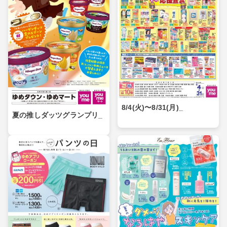
8/4(火)〜8/31(月)_
夏の推しダッツグランプリ_