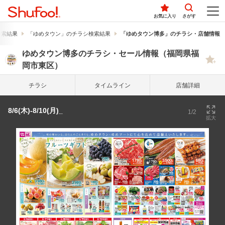
お気に入り
さがす
検索結果
「ゆめタウン」のチラシ検索結果
「ゆめタウン博多」のチラシ・店舗情報
ゆめタウン博多のチラシ・セール情報（福岡県福
岡市東区）
チラシ
タイム
ライン
店舗詳細
8/6(木)-8/10(月)_
1/2
拡大