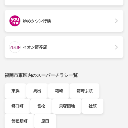
ゆめタウン行橋
イオン野芥店
福岡市東区内のスーパーチラシ一覧
東浜
馬出
箱崎
箱崎ふ頭
郷口町
筥松
貝塚団地
社領
筥松新町
原田