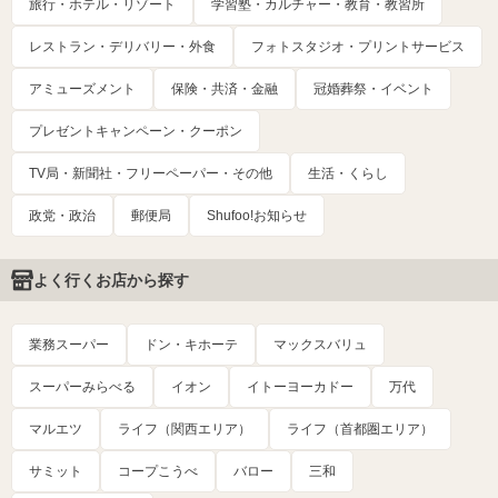
旅行・ホテル・リゾート
学習塾・カルチャー・教育・教習所
レストラン・デリバリー・外食
フォトスタジオ・プリントサービス
アミューズメント
保険・共済・金融
冠婚葬祭・イベント
プレゼントキャンペーン・クーポン
TV局・新聞社・フリーペーパー・その他
生活・くらし
政党・政治
郵便局
Shufoo!お知らせ
よく行くお店から探す
業務スーパー
ドン・キホーテ
マックスバリュ
スーパーみらべる
イオン
イトーヨーカドー
万代
マルエツ
ライフ（関西エリア）
ライフ（首都圏エリア）
サミット
コープこうべ
バロー
三和