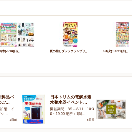
6(木)-8/16(日)_
夏の推しダッツグランプリ_
8/4(火)〜8/31(月)_
衣料品バ
日本トリムの電解水素
〈
のご…
水整水器イベント…
の
館1階 イ
開催期間：8/1～8/11 10:3
こ
ドシ…
0～19:00 場所：1階…
ゆ
1日前
6日前