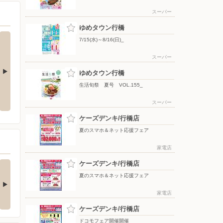
スーパー
ゆめタウン行橋
7/15(水)～8/16(日)_
スーパー
ゆめタウン行橋
生活旬祭 夏号 VOL.155_
8/1(土)〜8/9(日)_
7/15(水)〜8/16(日)_
スーパー
ケーズデンキ/行橋店
夏のスマホ＆ネット応援フェア
家電店
3COINS+plus〉今週
ケーズデンキ/行橋店
新商品のご案内…
夏のスマホ＆ネット応援フェア
んにちは♪ 3COINS+plus
めタウン行橋店で…
家電店
ケーズデンキ/行橋店
ドコモフェア開催開催