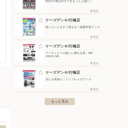
ReFaで毎日のケアをもっと上質に！
家電店
ケーズデンキ/行橋店
使いたいときすぐ使える！猛暑対策グッズ
家電店
ケーズデンキ/行橋店
アーティストの想いに満ちる音。WF-
1000X M6
家電店
ケーズデンキ/行橋店
冷たさ長持ち！トリプルメガアイス
家電店
もっと見る