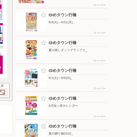
スーパー
ゆめタウン行橋
8/4(火)～8/31(月)_
スーパー
ゆめタウン行橋
夏の推しダッツグランプリ_
スーパー
ゆめタウン行橋
8/1(土)～8/9(日)_
イズ
スーパー
ゆめタウン行橋
8月知っ得カレンダー
スーパー
ゆめタウン行橋
夏の贈り物2026_