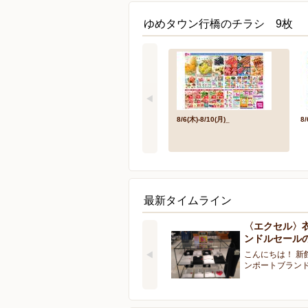
ゆめタウン行橋のチラシ 9枚
8/6(木)-8/10(月)_
8/
最新タイムライン
〈エクセル〉
ンドルセール
こんにちは！ 新
ンポートブラン