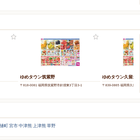
ー
ゆめタウン筑紫野
ゆめタウン久留米
〒818-0081 福岡県筑紫野市針摺東3丁目3-1
〒839-0865 福岡県久留
樋町
宮市
中津熊
上津熊
草野