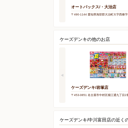
オートバックス/・大治店
〒490-1144 愛知県海部郡大治町大字西條字
ケーズデンキの他のお店
ケーズデンキ/岩塚店
〒453-0851 名古屋市中村区畑江通九丁目2
ケーズデンキ/中川富田店の近く