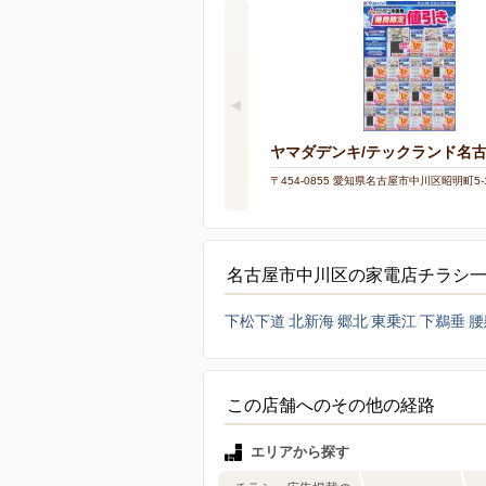
ヤマダデンキ/テックランド名
〒454-0855 愛知県名古屋市中川区昭明町5-1
名古屋市中川区の家電店チラシ
下松下道
北新海
郷北
東乗江
下鵜垂
腰
この店舗へのその他の経路
エリアから探す