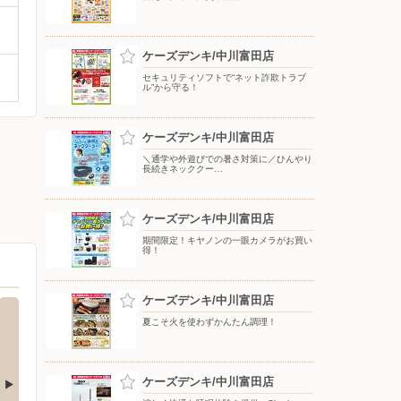
ケーズデンキ/中川富田店
セキュリティソフトで“ネット詐欺トラブ
ル”から守る！
ケーズデンキ/中川富田店
＼通学や外遊びでの暑さ対策に／ひんやり
長続きネッククー…
ケーズデンキ/中川富田店
期間限定！キヤノンの一眼カメラがお買い
得！
ケーズデンキ/中川富田店
夏こそ火を使わずかんたん調理！
ケーズデンキ/中川富田店