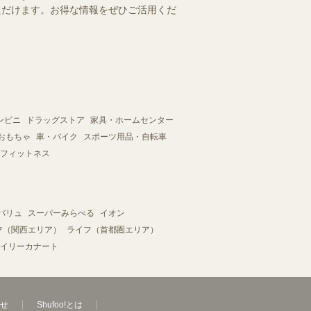
いただけます。お得な情報をぜひご活用くだ
ンビニ
ドラッグストア
家具・ホームセンター
おもちゃ
車・バイク
スポーツ用品・自転車
フィットネス
バリュ
スーパーみらべる
イオン
フ（関西エリア）
ライフ（首都圏エリア）
イリーカナート
せ
Shufoo!とは