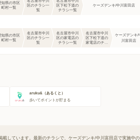
名古屋市中川
名古屋市中川
愛知県の市区
区のチラシ一
区下松下道の
ケーズデンキ/中川富田店
町村一覧
覧
チラシ一覧
名古屋市中川
名古屋市中川
名古屋市中川
ケーズデンキ/
愛知県の市区
区のチラシ一
区の家電店の
区下松下道の
町村一覧
川富田店
覧
チラシ一覧
家電店のチラ
シ一覧
aruku&（あるくと）
歩いてポイントが貯まる
掲載しています。最新のチラシで、ケーズデンキ/中川富田店で実施中