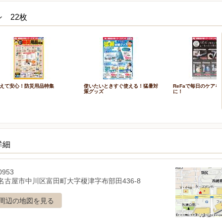
 22枚
えて安心！防災用品特集
使いたいときすぐ使える！猛暑対
ReFaで毎日のケア
策グッズ
に！
詳細
0953
名古屋市中川区富田町大字榎津字布部田436-8
周辺の地図を見る