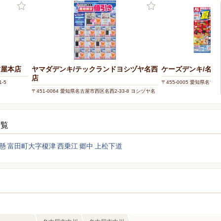
古屋本店
ヤマダデンキ/テックランドヨシヅヤ名西
ケーズデンキ/名古
店
-5
〒455-0005 愛知県名古
〒451-0064 愛知県名古屋市西区名西2-33-8 ヨシヅヤ名
古屋名西店3F
一覧
懸
富田町大字榎津
西乗江
郷中
上松下道