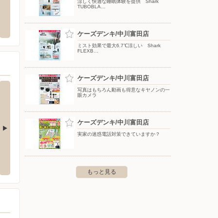
涼しく快適な睡眠体験を提供 Shark
TUBOBLA…
エディオン/柴田店
バロー
森岡町5-110
〒457-0806 愛知県名古屋市南区鳴浜町5-1-1
〒454-
ケーズデンキ/中川富田店
ミスト効果で最大6.7℃涼しい Shark
FLEXB…
ケーズデンキ/中川富田店
写真はもちろん動画も得意なキヤノンの一
眼カメラ
ケーズデンキ/中川富田店
実家の迷惑電話対策できていますか？
店
ケーズデンキ/津島店
ケーズ
花23
〒496-0833 津島市常盤町3-8
〒451-0
もっと見る