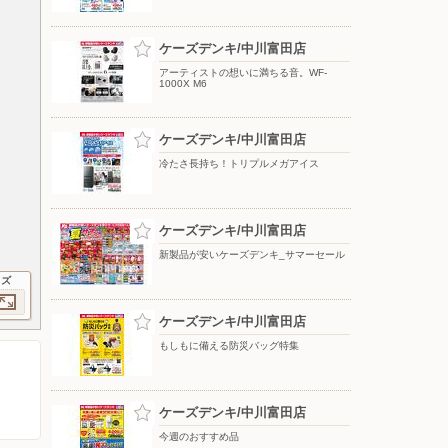
ケーズデンキ/中川富田店
アーティストの想いに満ちる音。WF-
1000X M6
ケーズデンキ/中川富田店
冷たさ長持ち！トリプルメガアイス
ケーズデンキ/中川富田店
新製品が安いケーズデンキ_サマーセール
イズ
ケーズデンキ/中川富田店
もしもに備える防災バッグ特集
ケーズデンキ/中川富田店
今週のおすすめ品