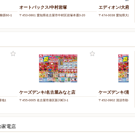
オートバックス/中村岩塚
エディオン/大府店
柳原60-1
〒453-0861 愛知県名古屋市中村区岩塚本通3-20
〒474-0038 愛知県大府市
ケーズデンキ/名古屋みなと店
ケーズデンキ/清須
番地1
〒455-0005 名古屋市港区新川町3-1
〒452-0902 清須市助七芳
の家電店