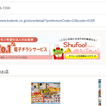
9-7200
/www.ksdenki.co.jp/store/detail/?prefectureCode=23&code=4169
のお店