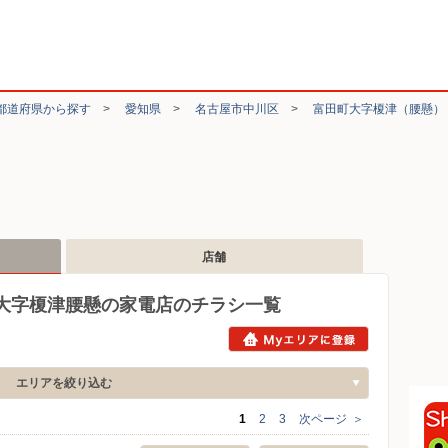
都道府県から探す
>
愛知県
>
名古屋市中川区
>
富田町大字榎津（腰懸）
店舗
大字榎津腰懸の家電店のチラシ一覧
エリアを絞り込む
1
2
3
次ページ
＞