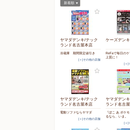
新着順
ヤマダデンキ/テック
ケーズデンキ
ランド名古屋本店
冷蔵庫 期間限定値引き
ReFaで毎日の
上質に！
[＋]その他の店舗
[＋
ヤマダデンキ/テック
ヤマダデンキ
ランド名古屋本店
ランド名古屋
電動ソファならヤマダ
『ぽこ あ ポケ
るなら、いま。
[＋]その他の店舗
[＋