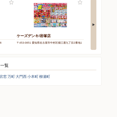
ケーズデンキ/岩塚店
ヤマダデンキ/テッ
6
〒453-0851 愛知県名古屋市中村区畑江通九丁目2番地1
〒454-0855 愛知県名古
シ一覧
宮窓
万町
大門西
小本町
柳瀬町