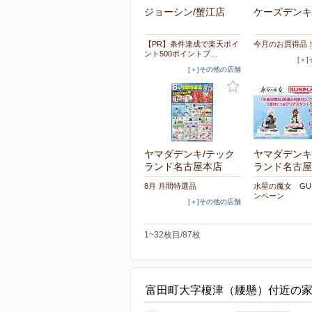
ジョーシン/蟹江店
ケーズデンキ
【PR】条件達成で楽天ポイ
今月のお買得品
ント500ポイントプ…
[＋
[＋]その他の店舗
ヤマダデンキ/テック
ヤマダデンキ
ランド名古屋本店
ランド名古屋
8月 月間特選品
水星の魔女 GU
ンペーン
[＋]その他の店舗
1~32枚目/87枚
富田町大字榎津（腰懸）付近の