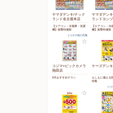
ヤマダデンキ/テック
ヤマダデンキ
ランド名古屋本店
ランドヨシヅ
【エアコン・冷蔵庫・洗濯
【エアコン・冷
機】衝撃特価祭
機】衝撃特価祭
[＋]その他の店舗
コジマ×ビックカメラ
ケーズデンキ
熱田店
8月おすすめチラシ
もしもに備える
特集
[＋