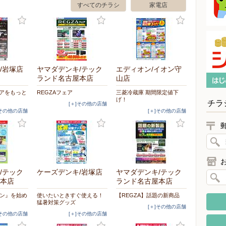
すべてのチラシ
家電店
/岩塚店
ヤマダデンキ/テック
エディオン/イオン守
ランド名古屋本店
山店
ケアをもっと
REGZAフェア
三菱冷蔵庫 期間限定値下
げ！
チラ
[＋]その他の店舗
]その他の店舗
[＋]その他の店舗
/テック
ケーズデンキ/岩塚店
ヤマダデンキ/テック
本店
ランド名古屋本店
モン』を始め
使いたいときすぐ使える！
【REGZA】話題の新商品
猛暑対策グッズ
[＋]その他の店舗
]その他の店舗
[＋]その他の店舗