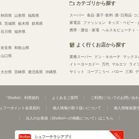
カテゴリから探す
スーパー
食品･菓子･飲料･酒･日用品･コ
秋田県
山形県
福島県
家電店
ファッション
キッズ・ベビー・
県
茨城県
栃木県
群馬県
携帯・通信・家電
ヘルス＆ビューティ・
石川県
福井県
よく行くお店から探す
奈良県
和歌山県
山口県
業務スーパー
ドン・キホーテ
マックス
イトーヨーカドー
万代
マルエツ
ライ
サミット
コープこうべ
バロー
三和
デ
大分県
宮崎県
鹿児島県
沖縄県
「Shufoo!」利用規約
よくあるご質問
ご利用についてのお問い合わ
ュフーポイント会員規約
個人情報の取り扱いについて
個人情報保護
法人のお客様（Shufoo!への掲載について）はこちら
シュフーチラシアプリ