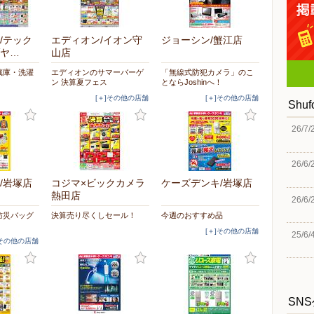
/テック
エディオン/イオン守
ジョーシン/蟹江店
ヤ…
山店
蔵庫・洗濯
エディオンのサマーバーゲ
「無線式防犯カメラ」のこ
ン 決算夏フェス
とならJoshinへ！
[＋]その他の店舗
[＋]その他の店舗
Shu
26/7/
26/6/
/岩塚店
コジマ×ビックカメラ
ケーズデンキ/岩塚店
熱田店
26/6/
防災バッグ
決算売り尽くしセール！
今週のおすすめ品
[＋]その他の店舗
25/6/
]その他の店舗
SN