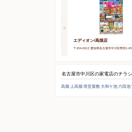
エディオン/高畑店
〒454-0912 愛知県名古屋市中川区野田1-65
名古屋市中川区の家電店のチラ
高畑
上高畑
塔堂屋敷
大和ケ池
六田池