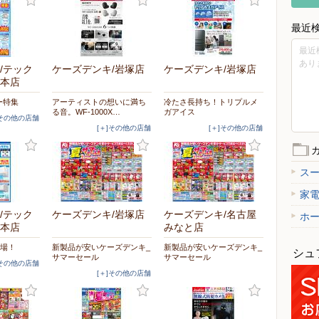
最近
最近
あり
/テック
ケーズデンキ/岩塚店
ケーズデンキ/岩塚店
本店
ー特集
アーティストの想いに満ち
冷たさ長持ち！トリプルメ
る音。WF-1000X…
ガアイス
]その他の店舗
[＋]その他の店舗
[＋]その他の店舗
ス
家
/テック
ケーズデンキ/岩塚店
ケーズデンキ/名古屋
ホ
本店
みなと店
登場！
新製品が安いケーズデンキ_
新製品が安いケーズデンキ_
シュ
サマーセール
サマーセール
]その他の店舗
[＋]その他の店舗