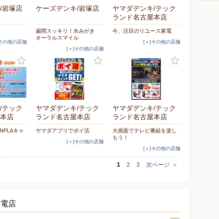
/岩塚店
ケーズデンキ/岩塚店
ヤマダデンキ/テック
ランド名古屋本店
！
歯間スッキリ！水みがき
今、注目のリユース家電
オーラルスマイル
]その他の店舗
[＋]その他の店舗
[＋]その他の店舗
/テック
ヤマダデンキ/テック
ヤマダデンキ/テック
本店
ランド名古屋本店
ランド名古屋本店
NPLAキャ
ヤマダアプリでポイ活
大画面でテレビ番組を楽し
もう！
[＋]その他の店舗
[＋]その他の店舗
1
2
3
次ページ
＞
家電店