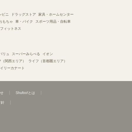
ンビニ
ドラッグストア
家具・ホームセンター
おもちゃ
車・バイク
スポーツ用品・自転車
フィットネス
バリュ
スーパーみらべる
イオン
フ（関西エリア）
ライフ（首都圏エリア）
イリーカナート
せ
Shufoo!とは
方針