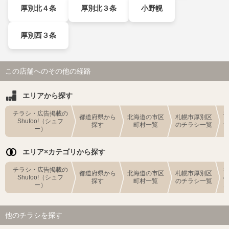
厚別北４条
厚別北３条
小野幌
厚別西３条
この店舗へのその他の経路
エリアから探す
チラシ・広告掲載の
都道府県から
北海道の市区
札幌市厚別区
Shufoo!（シュフ
探す
町村一覧
のチラシ一覧
ー）
エリア×カテゴリから探す
チラシ・広告掲載の
都道府県から
北海道の市区
札幌市厚別区
Shufoo!（シュフ
探す
町村一覧
のチラシ一覧
ー）
他のチラシを探す