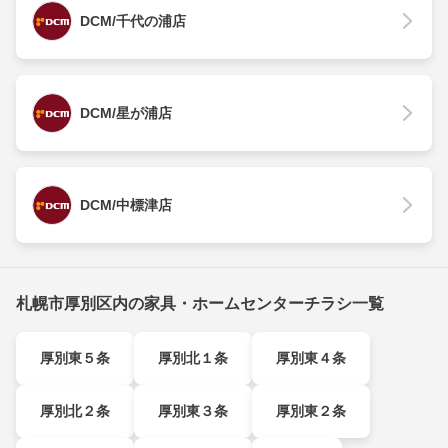
DCM/千代の浦店
DCM/星が浦店
DCM/中標津店
札幌市厚別区内の家具・ホームセンターチラシ一覧
厚別東５条
厚別北１条
厚別東４条
厚別北２条
厚別東３条
厚別東２条