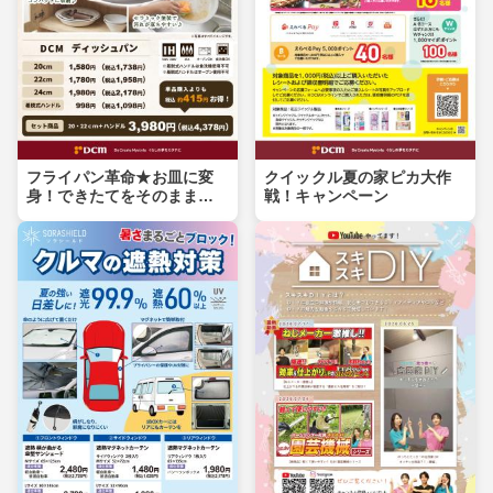
フライパン革命★お皿に変
クイックル夏の家ピカ大作
身！できたてをそのまま食
戦！キャンペーン
卓へ