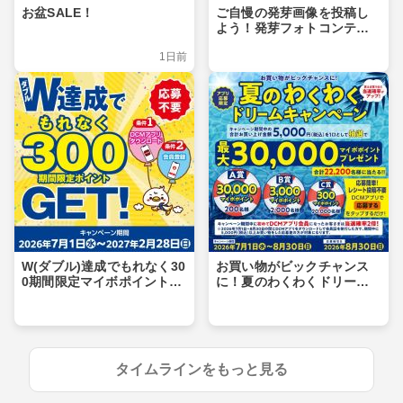
お盆SALE！
ご自慢の発芽画像を投稿し
よう！発芽フォトコンテス
ト
1日前
W(ダブル)達成でもれなく30
お買い物がビックチャンス
0期間限定マイボポイントG
に！夏のわくわくドリーム
ET！
キャンペーン
タイムラインをもっと見る