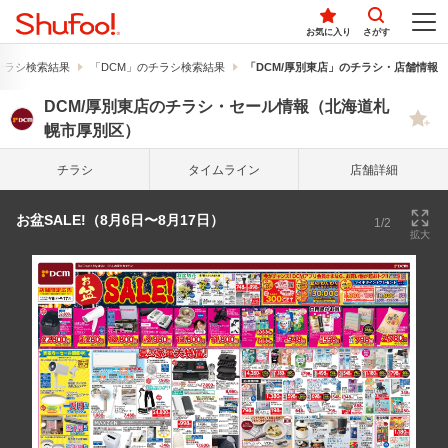
お気に入り
さがす
チラシ検索結果
「DCM」のチラシ検索結果
「DCM/厚別東店」のチラシ・店舗情報
DCM/厚別東店のチラシ・セール情報（北海道札
幌市厚別区）
チラシ
タイム
ライン
店舗詳細
お盆SALE!（8月6日〜8月17日）
1/2
拡大