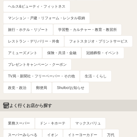
ヘルス&ビューティ・フィットネス
マンション・戸建・リフォーム・レンタル収納
旅行・ホテル・リゾート
学習塾・カルチャー・教育・教習所
レストラン・デリバリー・外食
フォトスタジオ・プリントサービス
アミューズメント
保険・共済・金融
冠婚葬祭・イベント
プレゼントキャンペーン・クーポン
TV局・新聞社・フリーペーパー・その他
生活・くらし
政党・政治
郵便局
Shufoo!お知らせ
よく行くお店から探す
業務スーパー
ドン・キホーテ
マックスバリュ
スーパーみらべる
イオン
イトーヨーカドー
万代