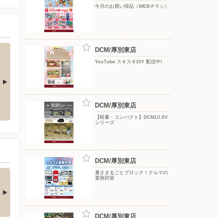
今月のお買い得品（WEBチラシ）
DCM/厚別東店
YouTube スキスキDIY 配信中!
ク！クルマの
YouTube スキスキDIY 配信中!
【DCMアプリ会員さま限定】特別
ポイント付与キャンペーン
DCM/厚別東店
【軽量・コンパクト】DCM10.8V
シリーズ
DCM/厚別東店
(ダブル)達成でもれな
お買い物がビックチャ
暑さまるごとブロック！クルマの
遮熱対策
300期間限定マ…
ンスに！夏のわく…
キャンペーン対象】 ・キ
【アプリ応募限定】 キャン
ンペーン期間中に…
ペーン期間中の合計…
DCM/厚別東店