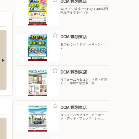
DCM/厚別東店
W(ダブル)達成でもれなく300期間
限定マイボポイント…
DCM/厚別東店
夏のわくわくドリームキャンペー
ン
DCM/厚別東店
お知らせ（北海道エリ
ケーズデンキ/厚別店
ラルズ
リフォームカタログ 内窓・玄関
〒004-0005 北海道札幌市厚別区厚別東5条8-7-1
〒069-
ドア・屋根外壁塗装工事
DCM/厚別東店
リフォームカタログ カーポー
ト・デッキ・フェンス・シャ…