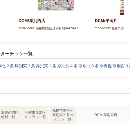
DCM/厚別西店
DCM/平岡店
〒004-0063 札幌市厚別区厚別西3条6-700-73
〒004-0882 札幌市清田区
ンターチラシ一覧
別北２条
厚別東３条
厚別東２条
厚別北４条
厚別北３条
小野幌
厚別西３
札幌市厚別区
北海道の市区
札幌市厚別区
厚別東５条の
DCM/厚別東店
町村一覧
のチラシ一覧
チラシ一覧