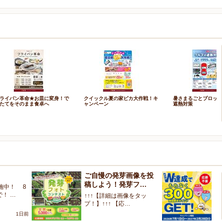
ライパン革命★お皿に変身！で
クイックル夏の家ピカ大作戦！キ
暑さまるごとブロッ
たてをそのまま食卓へ
ャンペーン
遮熱対策
ご自慢の発芽画像を投
W
稿しよう！発芽フ…
く
施中！ 8
で！ …
↑↑↑【詳細は画像をタッ
【
プ！】↑↑↑ 【応…
ャ
1日前