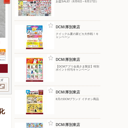
お盆SALE!（8月6日～8月17日）
DCM/厚別東店
クイックル夏の家ピカ大作戦！キ
ャンペーン
DCM/厚別東店
【DCMアプリ会員さま限定】特別
ポイント付与キャンペーン
イズ
DCM/厚別東店
8月のDCMブランド イチオシ商品
化
DCM/厚別東店