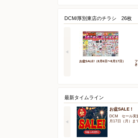
DCM/厚別東店のチラシ 26枚
お盆SALE!（8月6日〜8月17日）
フ
き
最新タイムライン
お盆SALE！
DCM セール実
月17日（月）ま