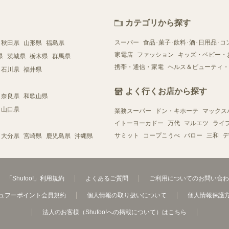
カテゴリから探す
スーパー
食品･菓子･飲料･酒･日用品･コ
秋田県
山形県
福島県
家電店
ファッション
キッズ・ベビー・
県
茨城県
栃木県
群馬県
携帯・通信・家電
ヘルス＆ビューティ・
石川県
福井県
よく行くお店から探す
奈良県
和歌山県
山口県
業務スーパー
ドン・キホーテ
マックス
イトーヨーカドー
万代
マルエツ
ライ
サミット
コープこうべ
バロー
三和
デ
大分県
宮崎県
鹿児島県
沖縄県
「Shufoo!」利用規約
よくあるご質問
ご利用についてのお問い合わ
ュフーポイント会員規約
個人情報の取り扱いについて
個人情報保護
法人のお客様（Shufoo!への掲載について）はこちら