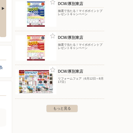
DCM/厚別東店
抽選で当たる！マイボポイントプ
レゼントキャンペーン
DCM/北野通店
DCM
平岡公園東3-1-1
〒004-0863 札幌市清田区北野3条2-13-75
〒003-
DCM/厚別東店
抽選で当たる！マイボポイントプ
レゼントキャンペーン
条
DCM/厚別東店
リフォームフェア（6月12日～8月
17日）
もっと見る