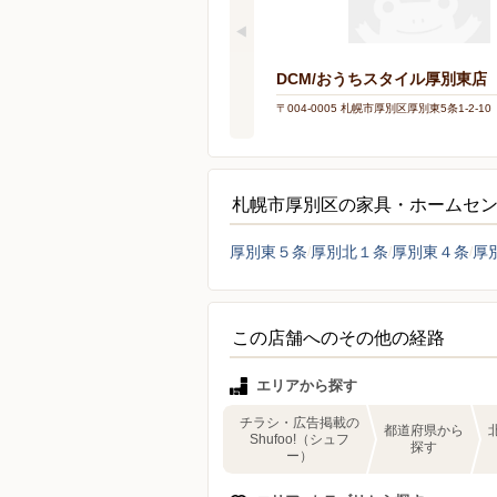
DCM/おうちスタイル厚別東店
〒004-0005 札幌市厚別区厚別東5条1-2-10
札幌市厚別区の家具・ホームセ
厚別東５条
厚別北１条
厚別東４条
厚
この店舗へのその他の経路
エリアから探す
チラシ・広告掲載の
都道府県から
Shufoo!（シュフ
探す
ー）