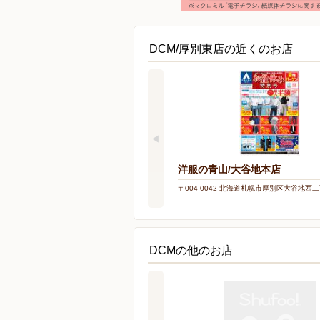
DCM/厚別東店の近くのお店
洋服の青山/大谷地本店
〒004-0042 北海道札幌市厚別区大谷地西
DCMの他のお店