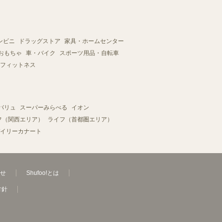
ンビニ
ドラッグストア
家具・ホームセンター
おもちゃ
車・バイク
スポーツ用品・自転車
フィットネス
バリュ
スーパーみらべる
イオン
フ（関西エリア）
ライフ（首都圏エリア）
イリーカナート
せ
Shufoo!とは
方針