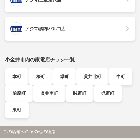
ノジマ/三鷹東八店
ノジマ/調布パルコ店
小金井市内の家電店チラシ一覧
本町
桜町
緑町
貫井北町
中町
前原町
貫井南町
関野町
梶野町
東町
この店舗へのその他の経路