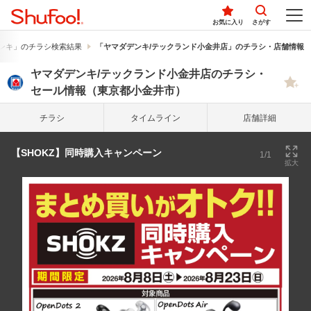
お気に入り
さがす
ンキ」のチラシ検索結果
「ヤマダデンキ/テックランド小金井店」のチラシ・店舗情報
ヤマダデンキ/テックランド小金井店のチラシ・
セール情報（東京都小金井市）
チラシ
タイム
ライン
店舗詳細
【SHOKZ】同時購入キャンペーン
1/1
拡大