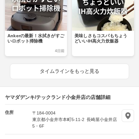
Ankerの最新！水拭きがすご
美味しさもコスパもちょう
いロボット掃除機
どいいIH高火力炊飯器
4日前
タイムラインをもっと見る
ヤマダデンキ/テックランド小金井店の店舗詳細
住所
〒184-0004
東京都小金井市本町5-11-2 長崎屋小金井店
5・6F