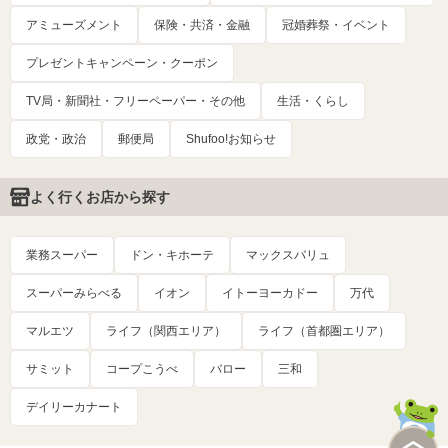
アミューズメント
保険・共済・金融
冠婚葬祭・イベント
プレゼントキャンペーン・クーポン
TV局・新聞社・フリーペーパー・その他
生活・くらし
政党・政治
郵便局
Shufoo!お知らせ
よく行くお店から探す
業務スーパー
ドン・キホーテ
マックスバリュ
スーパーみらべる
イオン
イトーヨーカドー
万代
マルエツ
ライフ（関西エリア）
ライフ（首都圏エリア）
サミット
コープこうべ
バロー
三和
デイリーカナート