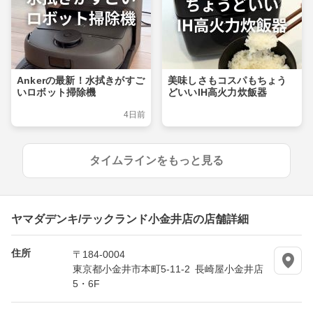
Ankerの最新！水拭きがすご
美味しさもコスパもちょう
いロボット掃除機
どいいIH高火力炊飯器
4日前
タイムラインをもっと見る
ヤマダデンキ/テックランド小金井店の店舗詳細
住所
〒184-0004
東京都小金井市本町5-11-2 長崎屋小金井店
5・6F