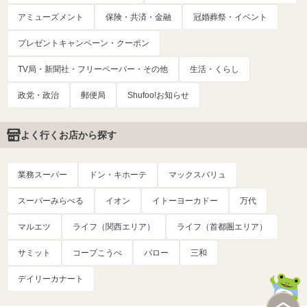
アミューズメント
保険・共済・金融
冠婚葬祭・イベント
プレゼントキャンペーン・クーポン
TV局・新聞社・フリーペーパー・その他
生活・くらし
政党・政治
郵便局
Shufoo!お知らせ
よく行くお店から探す
業務スーパー
ドン・キホーテ
マックスバリュ
スーパーみらべる
イオン
イトーヨーカドー
万代
マルエツ
ライフ（関西エリア）
ライフ（首都圏エリア）
サミット
コープこうべ
バロー
三和
デイリーカナート