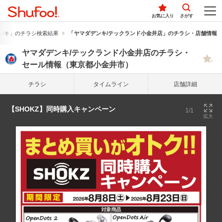
お気に入り
さがす
ンキ」のチラシ検索結果
「ヤマダデンキ/テックランド小金井店」のチラシ・店舗情報
ヤマダデンキ/テックランド小金井店のチラシ・
セール情報（東京都小金井市）
チラシ
タイム
ライン
店舗詳細
【SHOKZ】同時購入キャンペーン
1/1
拡大