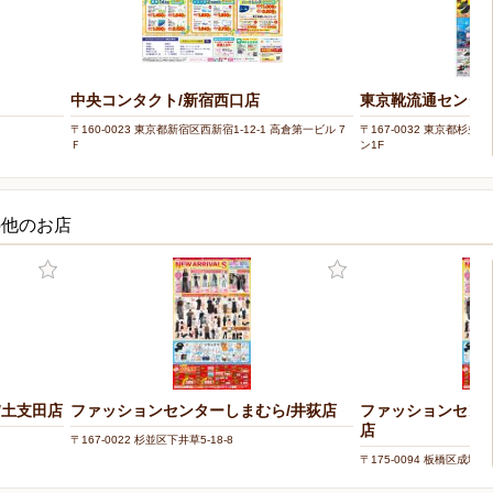
中央コンタクト/新宿西口店
東京靴流通センター
〒160-0023 東京都新宿区西新宿1-12-1 高倉第一ビル 7
〒167-0032 東京都杉並
Ｆ
ン1F
の他のお店
/土支田店
ファッションセンターしまむら/井荻店
ファッションセン
店
〒167-0022 杉並区下井草5-18-8
〒175-0094 板橋区成増3丁