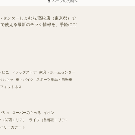
ページの先頭へ
ンセンターしまむら/高松店（東京都）で
店舗で使える最新のチラシ情報を、手軽にご
ンビニ
ドラッグストア
家具・ホームセンター
おもちゃ
車・バイク
スポーツ用品・自転車
フィットネス
バリュ
スーパーみらべる
イオン
フ（関西エリア）
ライフ（首都圏エリア）
イリーカナート