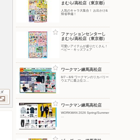
まむら/高松店（東京都）
人気のキャラ大集合！ お出かけ&
帰省準備！
ファッションセンターし
まむら/高松店（東京都）
可愛いアイテムが盛りだくさん！
ベビー・キッズフェア
ワークマン練馬高松店
8/7～8/9 ワークマンのリカバリー
ウエアに最上位コ…
イズ
ワークマン練馬高松店
WORKMAN 2026 Spring/Summer
…