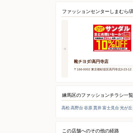
ファッションセンターしまむら/
靴チヨダ/高円寺店
〒166-0002 東京都杉並区高円寺北3-23-12
練馬区のファッションチラシ一
高松
高野台
谷原
貫井
富士見台
光が丘
この店舗へのその他の経路