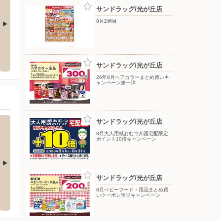
サンドラッグ/光が丘店
8月2週目
/荻窪教会通り店
ドラッグセイムス 板橋向原店
ドラッ
区天沼3-3-7 ライオンズマンショ
〒173-0036 東京都板橋区向原2-8-2
〒351-
サンドラッグ/光が丘店
26年8月ヘアカラーまとめ買いキ
ャンペーン第一弾
サンドラッグ/光が丘店
8月大人用紙おむつ介護宅配限定
ポイント10倍キャンペーン
サンドラッグ/光が丘店
ターしまむら/西友成増
ファッションセンターしまむら/西大和団
ファッ
8月ベビーフード・用品まとめ買
地店
いクーポン進呈キャンペーン
〒178-0
目11-3
〒351-0105 和光市西大和団地1-20