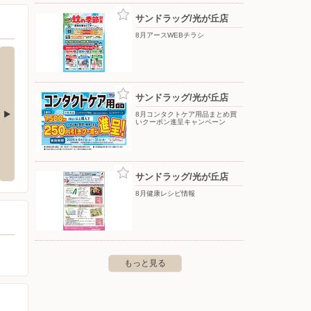
サンドラッグ/光が丘店
8月アースWEBチラシ
サンドラッグ/光が丘店
8月コンタクトケア用品まとめ買
いクーポン進呈キャンペーン
/高島平店
東京靴流通センター/光が丘公園店
東京靴
高島平8-19-6 さかえビル1F
〒175-0093 東京都板橋区赤塚新町3-30-1
〒174-
ビル
サンドラッグ/光が丘店
8月健康レシピ情報
もっと見る