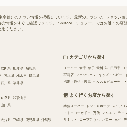
東京都）のチラシ情報を掲載しています。最新のチラシで、ファッショ
売情報をすぐに確認できます。 Shufoo!（シュフー）ではお近くの
活用ください。
カテゴリから探す
スーパー
食品･菓子･飲料･酒･日用品･コ
秋田県
山形県
福島県
家電店
ファッション
キッズ・ベビー・
県
茨城県
栃木県
群馬県
携帯・通信・家電
ヘルス＆ビューティ・
石川県
福井県
よく行くお店から探す
奈良県
和歌山県
山口県
業務スーパー
ドン・キホーテ
マックス
イトーヨーカドー
万代
マルエツ
ライ
サミット
コープこうべ
バロー
三和
デ
大分県
宮崎県
鹿児島県
沖縄県