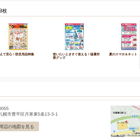
9枚
えて安心！防災用品特集
使いたいときすぐ使える！猛暑対
夏のスマホ＆ネット
策グッズ
0055
幌市豊平区月寒東5条13-3-1
周辺の地図を見る