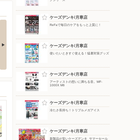
ケーズデンキ/月寒店
ReFaで毎日のケアをもっと上質に！
ケーズデンキ/月寒店
使いたいときすぐ使える！猛暑対策グッズ
応援フェア
夏のスマホ＆ネット応援フェア
ドコモフェア開催開催
ケーズデンキ/月寒店
アーティストの想いに満ちる音。WF-
1000X M6
ケーズデンキ/月寒店
冷たさ長持ち！トリプルメガアイス
ケーズデンキ/月寒店
新製品が安いケーズデンキ_サマーセール