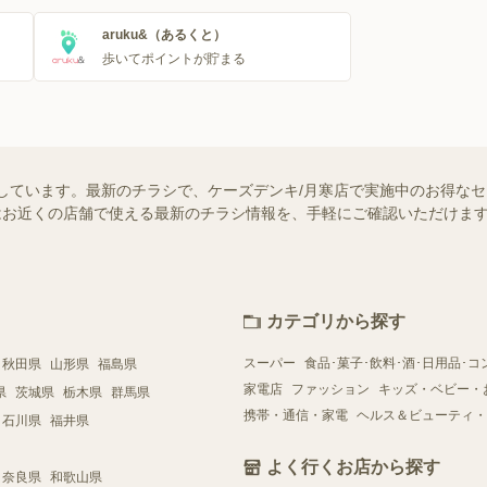
aruku&（あるくと）
歩いてポイントが貯まる
しています。最新のチラシで、ケーズデンキ/月寒店で実施中のお得な
ー）ではお近くの店舗で使える最新のチラシ情報を、手軽にご確認いただけ
カテゴリから探す
スーパー
食品･菓子･飲料･酒･日用品･コ
秋田県
山形県
福島県
家電店
ファッション
キッズ・ベビー・
県
茨城県
栃木県
群馬県
携帯・通信・家電
ヘルス＆ビューティ・
石川県
福井県
よく行くお店から探す
奈良県
和歌山県