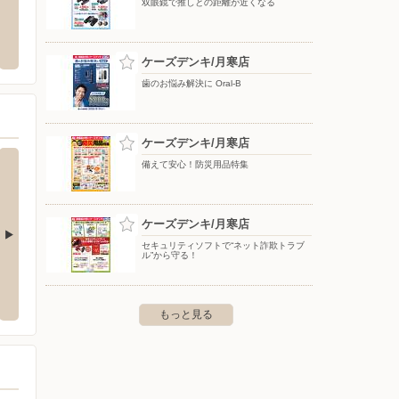
双眼鏡で推しとの距離が近くなる
幌白石店
西松屋チェーン/札幌東店
イオン
白石区菊水8条4-2-15
〒065-0030 北海道札幌市東区北三十条東19-2-15
〒064-
ケーズデンキ/月寒店
歯のお悩み解決に Oral-B
ケーズデンキ/月寒店
備えて安心！防災用品特集
ケーズデンキ/月寒店
セキュリティソフトで“ネット詐欺トラブ
ル”から守る！
店
ケーズデンキ/インターヴィレッジ大曲店
ケーズ
厚別東5条8-7-1
〒061-1278 北広島市大曲幸町6-1
〒001-0
もっと見る