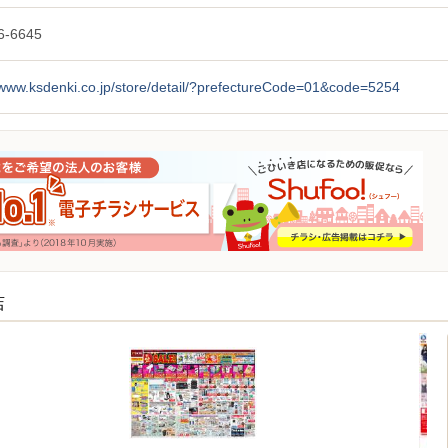
6-6645
/www.ksdenki.co.jp/store/detail/?prefectureCode=01&code=5254
店