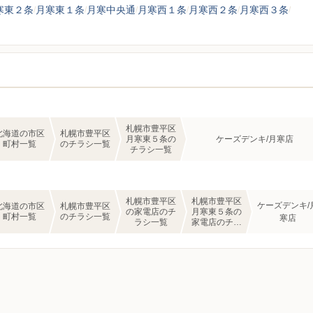
寒東２条
月寒東１条
月寒中央通
月寒西１条
月寒西２条
月寒西３条
札幌市豊平区
北海道の市区
札幌市豊平区
月寒東５条の
ケーズデンキ/月寒店
町村一覧
のチラシ一覧
チラシ一覧
札幌市豊平区
札幌市豊平区
ケーズデンキ/
北海道の市区
札幌市豊平区
の家電店のチ
月寒東５条の
町村一覧
のチラシ一覧
寒店
ラシ一覧
家電店のチラ
シ一覧