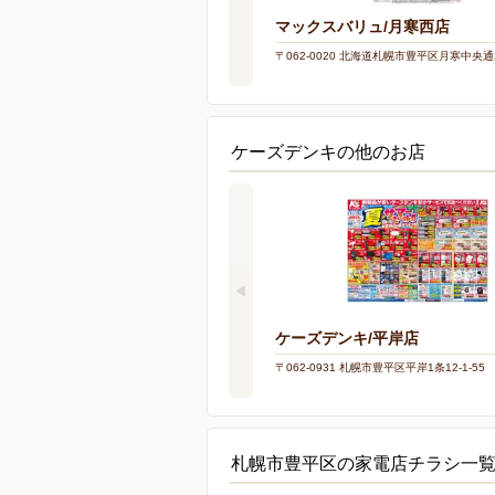
マックスバリュ/月寒西店
〒062-0020 北海道札幌市豊平区月寒中央通2-
ケーズデンキの他のお店
ケーズデンキ/平岸店
〒062-0931 札幌市豊平区平岸1条12-1-55
札幌市豊平区の家電店チラシ一