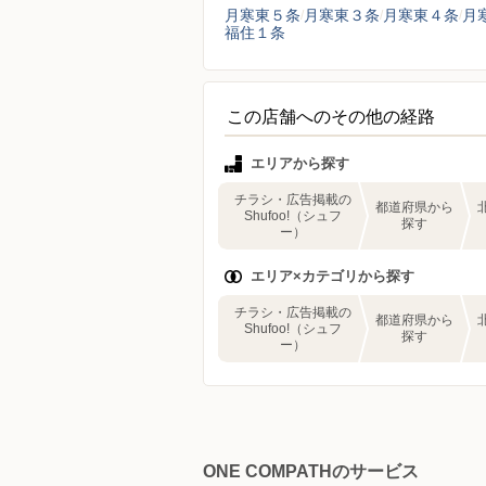
月寒東５条
月寒東３条
月寒東４条
月
福住１条
この店舗へのその他の経路
エリアから探す
チラシ・広告掲載の
都道府県から
Shufoo!（シュフ
探す
ー）
エリア×カテゴリから探す
チラシ・広告掲載の
都道府県から
Shufoo!（シュフ
探す
ー）
ONE COMPATHのサービス