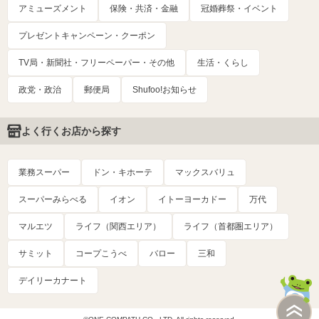
アミューズメント
保険・共済・金融
冠婚葬祭・イベント
プレゼントキャンペーン・クーポン
TV局・新聞社・フリーペーパー・その他
生活・くらし
政党・政治
郵便局
Shufoo!お知らせ
よく行くお店から探す
業務スーパー
ドン・キホーテ
マックスバリュ
スーパーみらべる
イオン
イトーヨーカドー
万代
マルエツ
ライフ（関西エリア）
ライフ（首都圏エリア）
サミット
コープこうべ
バロー
三和
デイリーカナート