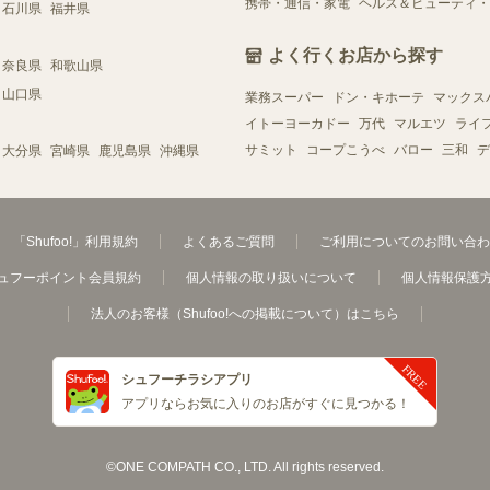
携帯・通信・家電
ヘルス＆ビューティ・
石川県
福井県
よく行くお店から探す
奈良県
和歌山県
山口県
業務スーパー
ドン・キホーテ
マックス
イトーヨーカドー
万代
マルエツ
ライ
サミット
コープこうべ
バロー
三和
デ
大分県
宮崎県
鹿児島県
沖縄県
「Shufoo!」利用規約
よくあるご質問
ご利用についてのお問い合わ
ュフーポイント会員規約
個人情報の取り扱いについて
個人情報保護
法人のお客様（Shufoo!への掲載について）はこちら
シュフーチラシアプリ
アプリならお気に入りのお店がすぐに見つかる！
©ONE COMPATH CO., LTD. All rights reserved.