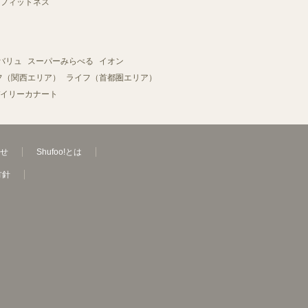
フィットネス
バリュ
スーパーみらべる
イオン
フ（関西エリア）
ライフ（首都圏エリア）
イリーカナート
せ
Shufoo!とは
方針