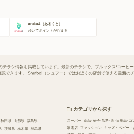
aruku&（あるくと）
歩いてポイントが貯まる
のチラシ情報を掲載しています。最新のチラシで、ブルックス/コーヒ
認できます。 Shufoo!（シュフー）ではお近くの店舗で使える最新
カテゴリから探す
スーパー
食品･菓子･飲料･酒･日用品･コ
秋田県
山形県
福島県
家電店
ファッション
キッズ・ベビー・
県
茨城県
栃木県
群馬県