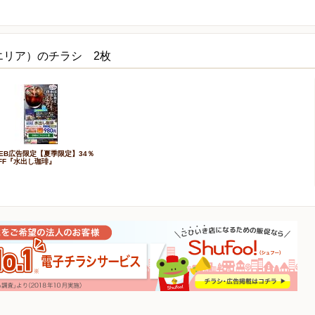
エリア）のチラシ 2枚
EB広告限定【夏季限定】34％
FF『水出し珈琲』