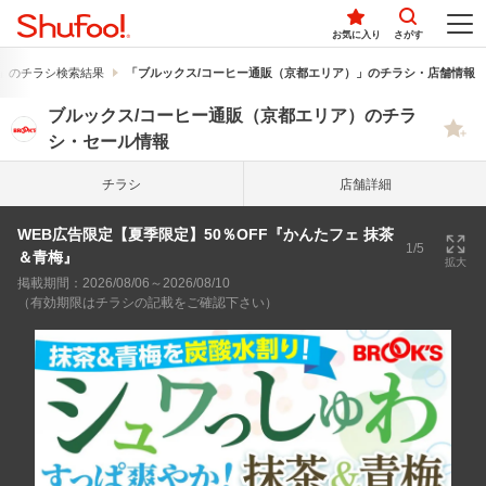
お気に入り
さがす
」のチラシ検索結果
「ブルックス/コーヒー通販（京都エリア）」のチラシ・店舗情報
ブルックス/コーヒー通販（京都エリア）のチラ
シ・セール情報
チラシ
店舗詳細
WEB広告限定【夏季限定】50％OFF『かんたフェ 抹茶
1/5
＆青梅』
拡大
掲載期間：2026/08/06～2026/08/10
（有効期限はチラシの記載をご確認下さい）