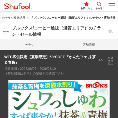
お気に入り
さがす
」のチラシ検索結果
「ブルックス/コーヒー通販（滋賀エリア）」のチラシ・店舗情報
ブルックス/コーヒー通販（滋賀エリア）のチラ
シ・セール情報
チラシ
店舗詳細
WEB広告限定【夏季限定】50％OFF『かんたフェ 抹茶
1/5
＆青梅』
拡大
掲載期間：2026/08/06～2026/08/10
（有効期限はチラシの記載をご確認下さい）