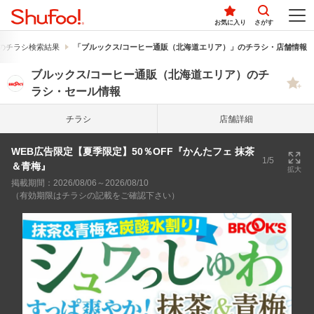
お気に入り
さがす
のチラシ検索結果
「ブルックス/コーヒー通販（北海道エリア）」のチラシ・店舗情報
ブルックス/コーヒー通販（北海道エリア）のチ
ラシ・セール情報
チラシ
店舗詳細
WEB広告限定【夏季限定】50％OFF『かんたフェ 抹茶
1/5
＆青梅』
拡大
掲載期間：2026/08/06～2026/08/10
（有効期限はチラシの記載をご確認下さい）