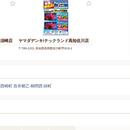
知須崎店
ヤマダデンキ/テックランド高知佐川店
〒789-1201 高知県高岡郡佐川町甲819-1
西崎町
吾井郷乙
桐間西
緑町