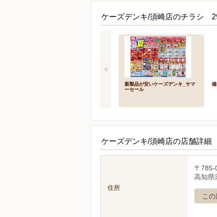
ケーズデンキ/須崎店のチラシ 2
新製品が安いケーズデンキ_サマ
備
ーセール
ケーズデンキ/須崎店の店舗詳細
〒785-
高知県須
住所
この