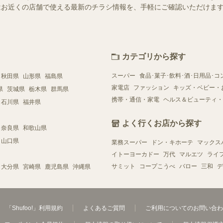
ー）ではお近くの店舗で使える最新のチラシ情報を、手軽にご確認いただけ
カテゴリから探す
スーパー
食品･菓子･飲料･酒･日用品･コ
秋田県
山形県
福島県
家電店
ファッション
キッズ・ベビー・
県
茨城県
栃木県
群馬県
携帯・通信・家電
ヘルス＆ビューティ・
石川県
福井県
よく行くお店から探す
奈良県
和歌山県
山口県
業務スーパー
ドン・キホーテ
マックス
イトーヨーカドー
万代
マルエツ
ライ
サミット
コープこうべ
バロー
三和
デ
大分県
宮崎県
鹿児島県
沖縄県
「Shufoo!」利用規約
よくあるご質問
ご利用についてのお問い合わ