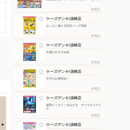
家電店
ケーズデンキ/須崎店
もしもに備える防災バッグ特集
家電店
ケーズデンキ/須崎店
今週のおすすめ品
家電店
ケーズデンキ/須崎店
今月のお買得品！
家電店
ケーズデンキ/須崎店
歯間スッキリ！水みがき オーラルスマイ
ル
家電店
ケーズデンキ/須崎店