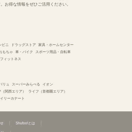
ます。お得な情報をぜひご活用ください。
ンビニ
ドラッグストア
家具・ホームセンター
おもちゃ
車・バイク
スポーツ用品・自転車
フィットネス
バリュ
スーパーみらべる
イオン
フ（関西エリア）
ライフ（首都圏エリア）
イリーカナート
せ
Shufoo!とは