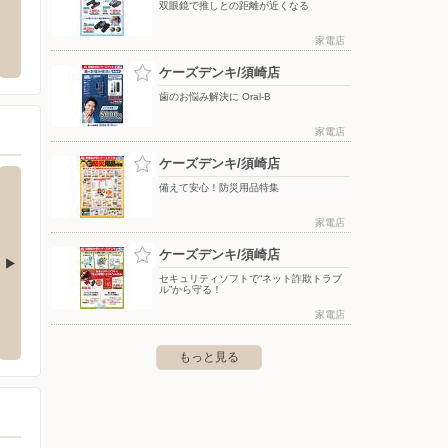
双眼鏡で推しとの距離が近くなる
コーナン須崎店
ドラッ
家電店
神田字下切2500-1
〒785-0059 高知県須崎市桐間西26
〒785-
ケーズデンキ/須崎店
歯のお悩み解決に Oral-B
家電店
ケーズデンキ/須崎店
備えて安心！防災用品特集
家電店
ケーズデンキ/須崎店
セキュリティソフトで“ネット詐欺トラブ
ル”から守る！
店
ケーズデンキ/四万十店
ケーズ
家電店
2-2
〒787-0019 四万十市具同352
〒792-0
もっと見る