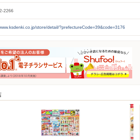
2-2266
/www.ksdenki.co.jp/store/detail/?prefectureCode=39&code=3176
店