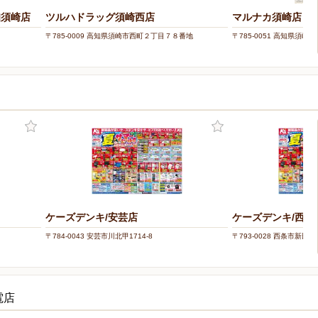
知須崎店
ツルハドラッグ須崎西店
マルナカ須崎店
〒785-0009 高知県須崎市西町２丁目７８番地
〒785-0051 高知県須崎市
ケーズデンキ/安芸店
ケーズデンキ/西条
〒784-0043 安芸市川北甲1714-8
〒793-0028 西条市新田16
電店