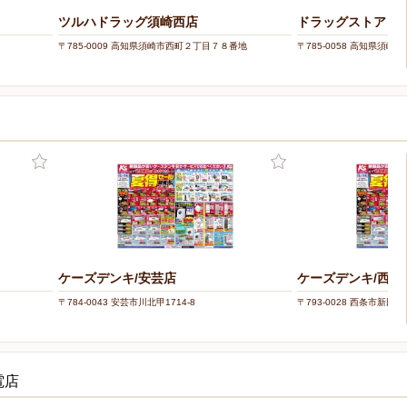
ツルハドラッグ須崎西店
ドラッグストアコス
〒785-0009 高知県須崎市西町２丁目７８番地
〒785-0058 高知県須崎
ケーズデンキ/安芸店
ケーズデンキ/西条
〒784-0043 安芸市川北甲1714-8
〒793-0028 西条市新田16
電店