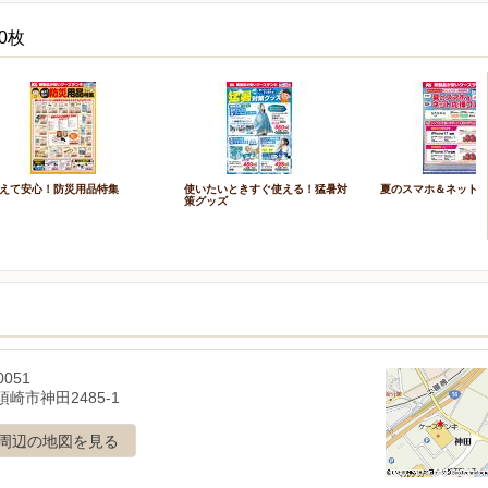
0枚
えて安心！防災用品特集
使いたいときすぐ使える！猛暑対
夏のスマホ＆ネット
策グッズ
0051
崎市神田2485-1
周辺の地図を見る