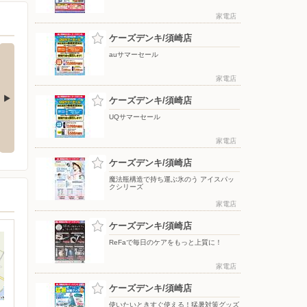
家電店
ケーズデンキ/須崎店
auサマーセール
家電店
ケーズデンキ/須崎店
UQサマーセール
応援フェア
夏のスマホ＆ネット応援フェア
ドコモフェア開催開催
家電店
ケーズデンキ/須崎店
魔法瓶構造で持ち運ぶ氷のう アイスパッ
クシリーズ
家電店
ケーズデンキ/須崎店
ReFaで毎日のケアをもっと上質に！
家電店
ケーズデンキ/須崎店
使いたいときすぐ使える！猛暑対策グッズ