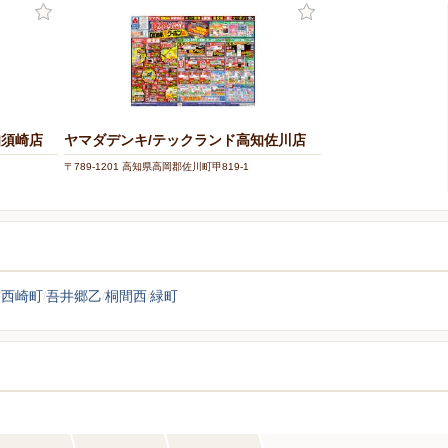
知須崎店
ヤマダデンキ/テックランド高知佐川店
〒789-1201 高知県高岡郡佐川町甲819-1
西崎町
吾井郷乙
桐間西
緑町