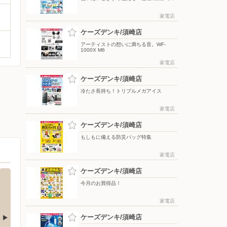
家電店
ケーズデンキ/須崎店
アーティストの想いに満ちる音。WF-
1000X M6
家電店
ケーズデンキ/須崎店
冷たさ長持ち！トリプルメガアイス
家電店
ケーズデンキ/須崎店
もしもに備える防災バッグ特集
家電店
ケーズデンキ/須崎店
今月のお買得品！
家電店
ケーズデンキ/須崎店