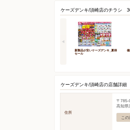
ケーズデンキ/須崎店のチラシ 3
新製品が安いケーズデンキ_夏得
備
セール
ケーズデンキ/須崎店の店舗詳細
〒785-
高知県須
住所
この