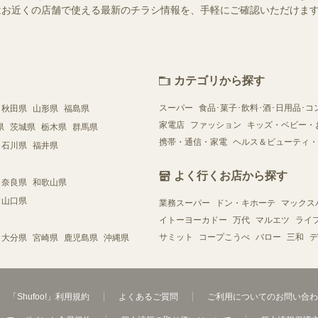
ー）ではお近くの店舗で使える最新のチラシ情報を、手軽にご確認いただけ
カテゴリから探す
スーパー
食品･菓子･飲料･酒･日用品･コ
秋田県
山形県
福島県
家電店
ファッション
キッズ・ベビー・
県
茨城県
栃木県
群馬県
携帯・通信・家電
ヘルス＆ビューティ・
石川県
福井県
よく行くお店から探す
奈良県
和歌山県
山口県
業務スーパー
ドン・キホーテ
マックス
イトーヨーカドー
万代
マルエツ
ライ
サミット
コープこうべ
バロー
三和
デ
大分県
宮崎県
鹿児島県
沖縄県
「Shufoo!」利用規約
よくあるご質問
ご利用についてのお問い合わ