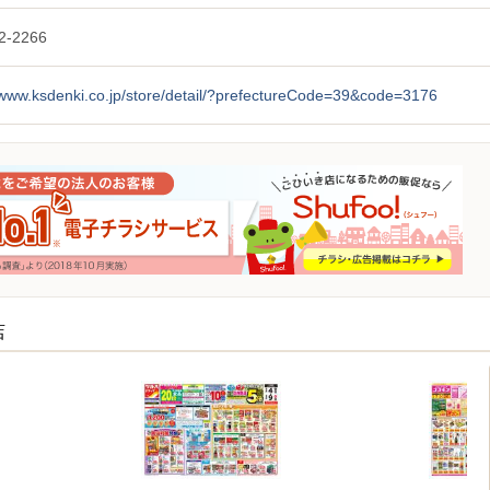
2-2266
/www.ksdenki.co.jp/store/detail/?prefectureCode=39&code=3176
店