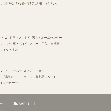
ます。お得な情報をぜひご活用ください。
ンビニ
ドラッグストア
家具・ホームセンター
おもちゃ
車・バイク
スポーツ用品・自転車
フィットネス
バリュ
スーパーみらべる
イオン
フ（関西エリア）
ライフ（首都圏エリア）
イリーカナート
せ
Shufoo!とは