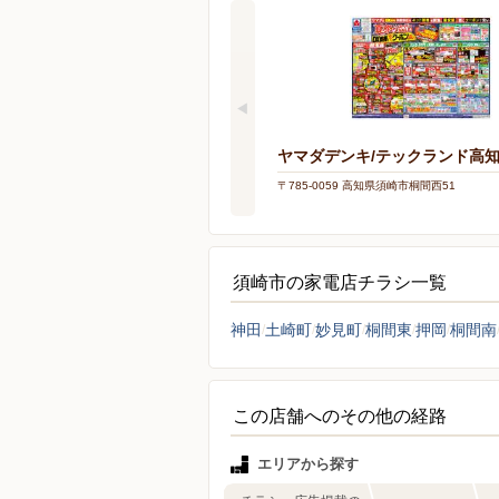
ヤマダデンキ/テックランド高
〒785-0059 高知県須崎市桐間西51
須崎市の家電店チラシ一覧
神田
土崎町
妙見町
桐間東
押岡
桐間南
この店舗へのその他の経路
エリアから探す