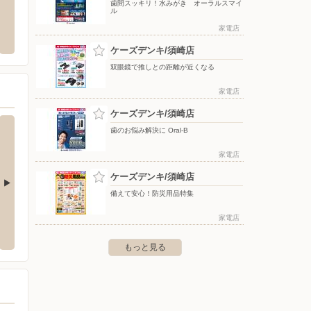
歯間スッキリ！水みがき オーラルスマイ
ル
モス/須崎店
買取大吉/高知はりまや町店
Shu
リア）
家電店
市桐間南98
〒780-0822 高知県高知市はりまや町3丁目1番地18 こう
ち橋ビル1階
〒000-00
ケーズデンキ/須崎店
双眼鏡で推しとの距離が近くなる
家電店
ケーズデンキ/須崎店
歯のお悩み解決に Oral-B
家電店
ケーズデンキ/須崎店
備えて安心！防災用品特集
店
ケーズデンキ/四万十店
ケーズ
家電店
2-2
〒787-0019 四万十市具同352
〒792-0
もっと見る