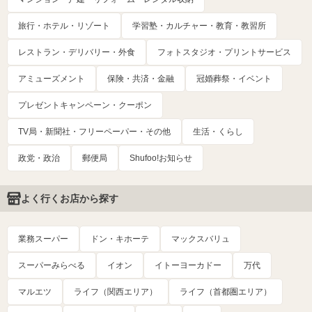
旅行・ホテル・リゾート
学習塾・カルチャー・教育・教習所
レストラン・デリバリー・外食
フォトスタジオ・プリントサービス
アミューズメント
保険・共済・金融
冠婚葬祭・イベント
プレゼントキャンペーン・クーポン
TV局・新聞社・フリーペーパー・その他
生活・くらし
政党・政治
郵便局
Shufoo!お知らせ
よく行くお店から探す
業務スーパー
ドン・キホーテ
マックスバリュ
スーパーみらべる
イオン
イトーヨーカドー
万代
マルエツ
ライフ（関西エリア）
ライフ（首都圏エリア）