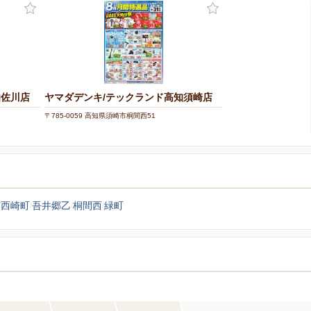
知佐川店
ヤマダデンキ/テックランド高知須崎店
〒785-0059 高知県須崎市桐間西51
西崎町
吾井郷乙
桐間西
緑町