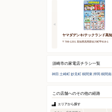
ヤマダデンキ/テックランド高
〒789-1201 高知県高岡郡佐川町甲819-1
須崎市の家電店チラシ一覧
神田
土崎町
妙見町
桐間東
押岡
桐間南
この店舗へのその他の経路
エリアから探す