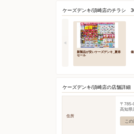
ケーズデンキ/須崎店のチラシ 3
新製品が安いケーズデンキ_夏得
備
セール
ケーズデンキ/須崎店の店舗詳細
〒785-
高知県須
住所
この