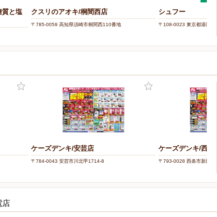
糖質と塩
クスリのアオキ/桐間西店
シュフー
〒785-0059 高知県須崎市桐間西110番地
〒108-0023 東京都港区芝浦
ケーズデンキ/安芸店
ケーズデンキ/西条
〒784-0043 安芸市川北甲1714-8
〒793-0028 西条市新田16
電店