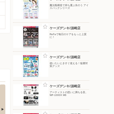
魔法瓶構造で持ち運ぶ氷のう アイ
スパックシリーズ
ケーズデンキ/須崎店
ReFaで毎日のケアをもっと上質
に！
ケーズデンキ/須崎店
使いたいときすぐ使える！猛暑対
策グッズ
ケーズデンキ/須崎店
アーティストの想いに満ちる音。
WF-1000X M6