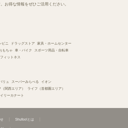
ます。お得な情報をぜひご活用ください。
ンビニ
ドラッグストア
家具・ホームセンター
おもちゃ
車・バイク
スポーツ用品・自転車
フィットネス
バリュ
スーパーみらべる
イオン
フ（関西エリア）
ライフ（首都圏エリア）
イリーカナート
せ
Shufoo!とは