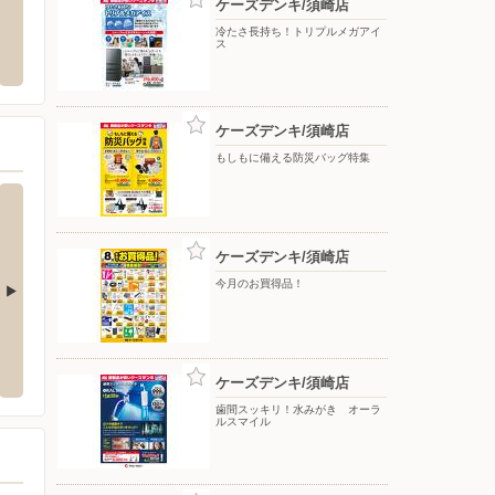
ケーズデンキ/須崎店
フジ須崎店
ツルハ
冷たさ長持ち！トリプルメガアイ
ス
3-19-26 TOPPAN芝浦ビル
〒785-0009 高知県須崎市西町2-7-15
〒785-
ケーズデンキ/須崎店
もしもに備える防災バッグ特集
ケーズデンキ/須崎店
今月のお買得品！
店
ケーズデンキ/四万十店
ケーズ
2-2
〒787-0019 四万十市具同352
〒792-0
ケーズデンキ/須崎店
歯間スッキリ！水みがき オーラ
ルスマイル