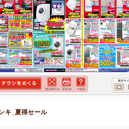
表示サ
ンキ_夏得セール