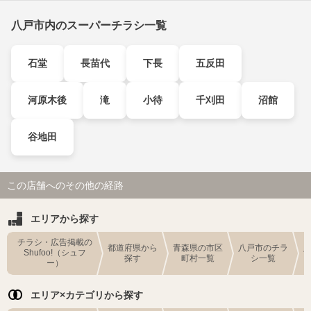
八戸市内のスーパーチラシ一覧
石堂
長苗代
下長
五反田
河原木後
滝
小待
千刈田
沼館
谷地田
この店舗へのその他の経路
エリアから探す
チラシ・広告掲載の
都道府県から
青森県の市区
八戸市のチラ
Shufoo!（シュフ
探す
町村一覧
シ一覧
ー）
エリア×カテゴリから探す