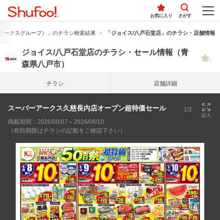
お気に入り
さがす
アークスグループ）」のチラシ検索結果
「ジョイス/八戸石堂店」のチラシ・店舗情報
ジョイス/八戸石堂店のチラシ・セール情報（青
森県八戸市）
チラシ
店舗詳細
スーパーアークス久慈長内店オープン超特価セール
1/2
拡大
掲載期間：2026/08/07～2026/08/10
（有効期限はチラシの記載をご確認下さい）