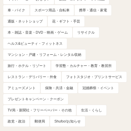
車・バイク
スポーツ用品・自転車
携帯・通信・家電
通販・ネットショップ
花・ギフト・手芸
本・雑誌・音楽・DVD・映画・ゲーム
リサイクル
ヘルス&ビューティ・フィットネス
マンション・戸建・リフォーム・レンタル収納
旅行・ホテル・リゾート
学習塾・カルチャー・教育・教習所
レストラン・デリバリー・外食
フォトスタジオ・プリントサービス
アミューズメント
保険・共済・金融
冠婚葬祭・イベント
プレゼントキャンペーン・クーポン
TV局・新聞社・フリーペーパー・その他
生活・くらし
政党・政治
郵便局
Shufoo!お知らせ