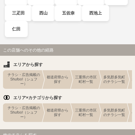
三疋田
西山
五佐奈
西池上
仁田
この店舗へのその他の経路
エリアから探す
チラシ・広告掲載の
都道府県から
三重県の市区
多気郡多気町
Shufoo!（シュフ
探す
町村一覧
のチラシ一覧
ー）
エリア×カテゴリから探す
チラシ・広告掲載の
都道府県から
三重県の市区
多気郡多気町
Shufoo!（シュフ
探す
町村一覧
のチラシ一覧
ー）
他のチラシを探す