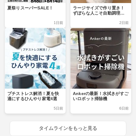
夏祭りスーパーSALE！
ラージサイズで作り置き！
ずぼらな人こそ自動調理ポ
ット
1日前
2日前
プチストレス解消！夏を快
Ankerの最新！水拭きがすご
適にするひんやり家電4選
いロボット掃除機
5日前
6日前
タイムラインをもっと見る