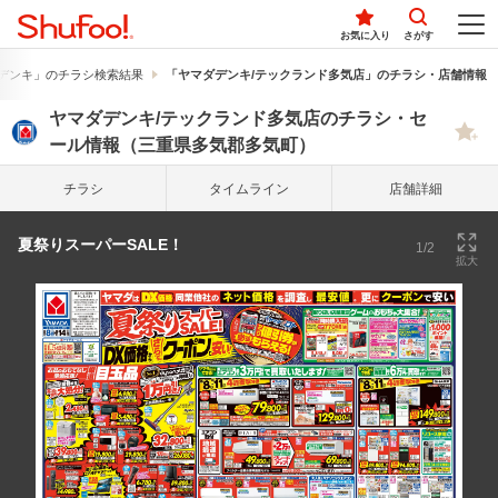
お気に入り
さがす
デンキ」のチラシ検索結果
「ヤマダデンキ/テックランド多気店」のチラシ・店舗情報
ヤマダデンキ/テックランド多気店のチラシ・セ
ール情報（三重県多気郡多気町）
チラシ
タイム
ライン
店舗詳細
夏祭りスーパーSALE！
1/2
拡大