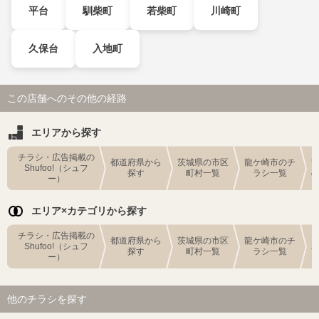
平台
馴柴町
若柴町
川崎町
久保台
入地町
この店舗へのその他の経路
エリアから探す
チラシ・広告掲載の
都道府県から
茨城県の市区
龍ケ崎市のチ
Shufoo!（シュフ
探す
町村一覧
ラシ一覧
ー）
エリア×カテゴリから探す
チラシ・広告掲載の
都道府県から
茨城県の市区
龍ケ崎市のチ
Shufoo!（シュフ
探す
町村一覧
ラシ一覧
ー）
他のチラシを探す