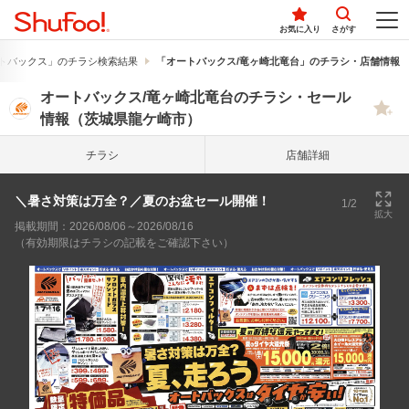
お気に入り
さがす
トバックス」のチラシ検索結果
「オートバックス/竜ヶ崎北竜台」のチラシ・店舗情報
オートバックス/竜ヶ崎北竜台のチラシ・セール
情報（茨城県龍ケ崎市）
チラシ
店舗詳細
＼暑さ対策は万全？／夏のお盆セール開催！
1/2
拡大
掲載期間：2026/08/06～2026/08/16
（有効期限はチラシの記載をご確認下さい）