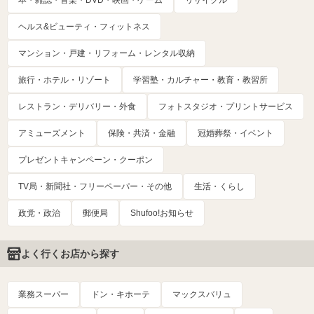
本・雑誌・音楽・DVD・映画・ゲーム
リサイクル
ヘルス&ビューティ・フィットネス
マンション・戸建・リフォーム・レンタル収納
旅行・ホテル・リゾート
学習塾・カルチャー・教育・教習所
レストラン・デリバリー・外食
フォトスタジオ・プリントサービス
アミューズメント
保険・共済・金融
冠婚葬祭・イベント
プレゼントキャンペーン・クーポン
TV局・新聞社・フリーペーパー・その他
生活・くらし
政党・政治
郵便局
Shufoo!お知らせ
よく行くお店から探す
業務スーパー
ドン・キホーテ
マックスバリュ