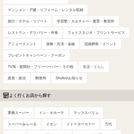
マンション・戸建・リフォーム・レンタル収納
旅行・ホテル・リゾート
学習塾・カルチャー・教育・教習所
レストラン・デリバリー・外食
フォトスタジオ・プリントサービス
アミューズメント
保険・共済・金融
冠婚葬祭・イベント
プレゼントキャンペーン・クーポン
TV局・新聞社・フリーペーパー・その他
生活・くらし
政党・政治
郵便局
Shufoo!お知らせ
よく行くお店から探す
業務スーパー
ドン・キホーテ
マックスバリュ
スーパーみらべる
イオン
イトーヨーカドー
万代