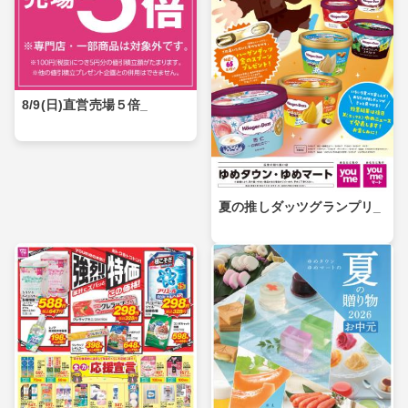
8/9(日)直営売場５倍_
夏の推しダッツグランプリ_