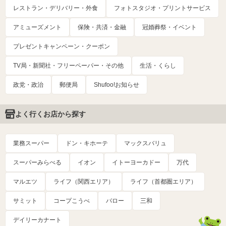
レストラン・デリバリー・外食
フォトスタジオ・プリントサービス
アミューズメント
保険・共済・金融
冠婚葬祭・イベント
プレゼントキャンペーン・クーポン
TV局・新聞社・フリーペーパー・その他
生活・くらし
政党・政治
郵便局
Shufoo!お知らせ
よく行くお店から探す
業務スーパー
ドン・キホーテ
マックスバリュ
スーパーみらべる
イオン
イトーヨーカドー
万代
マルエツ
ライフ（関西エリア）
ライフ（首都圏エリア）
サミット
コープこうべ
バロー
三和
デイリーカナート