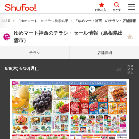
お気に入り
さがす
検索結果
「ゆめマート」のチラシ検索結果
「ゆめマート神西」のチラシ・店舗情報
ゆめマート神西のチラシ・セール情報（島根県出
雲市）
チラシ
店舗詳細
8/6(木)-8/10(月)_
1/2
拡大