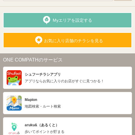
Myエリアを設定する
お気に入り店舗のチラシを見る
ONE COMPATHのサービス
シュフーチラシアプリ
アプリならお気に入りのお店がすぐに見つかる！
Mapion
地図検索・ルート検索
aruku&（あるくと）
歩いてポイントが貯まる