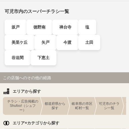
可児市内のスーパーチラシ一覧
坂戸
徳野南
禅台寺
塩
美里ケ丘
矢戸
今渡
土田
谷迫間
下恵土
この店舗へのその他の経路
エリアから探す
チラシ・広告掲載の
都道府県から
岐阜県の市区
可児市のチラ
Shufoo!（シュフ
探す
町村一覧
シ一覧
ー）
エリア×カテゴリから探す