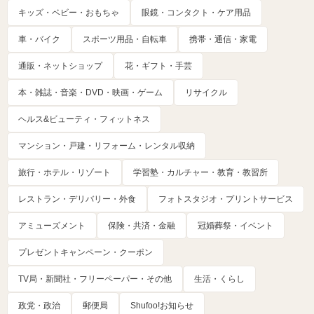
キッズ・ベビー・おもちゃ
眼鏡・コンタクト・ケア用品
車・バイク
スポーツ用品・自転車
携帯・通信・家電
通販・ネットショップ
花・ギフト・手芸
本・雑誌・音楽・DVD・映画・ゲーム
リサイクル
ヘルス&ビューティ・フィットネス
マンション・戸建・リフォーム・レンタル収納
旅行・ホテル・リゾート
学習塾・カルチャー・教育・教習所
レストラン・デリバリー・外食
フォトスタジオ・プリントサービス
アミューズメント
保険・共済・金融
冠婚葬祭・イベント
プレゼントキャンペーン・クーポン
TV局・新聞社・フリーペーパー・その他
生活・くらし
政党・政治
郵便局
Shufoo!お知らせ