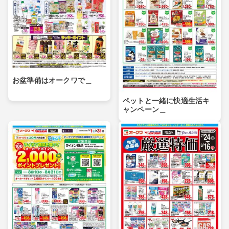
お盆準備はオークワで＿
ペットと一緒に快適生活キ
ャンペーン＿