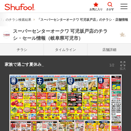
お気に入り
さがす
ワ」のチラシ検索結果
「スーパーセンターオークワ 可児坂戸店」のチラシ・店舗情報
スーパーセンターオークワ 可児坂戸店のチラ
シ・セール情報（岐阜県可児市）
チラシ
タイム
ライン
店舗詳細
家族で過ごす夏休み_
1/2
拡大