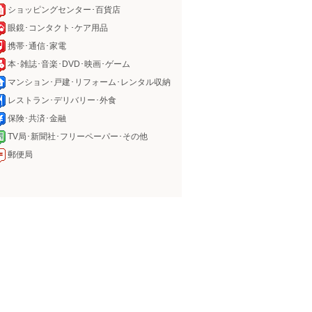
ショッピングセンター･百貨店
眼鏡･コンタクト･ケア用品
携帯･通信･家電
本･雑誌･音楽･DVD･映画･ゲーム
マンション･戸建･リフォーム･レンタル収納
レストラン･デリバリー･外食
保険･共済･金融
TV局･新聞社･フリーペーパー･その他
郵便局