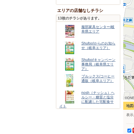
エリアの店舗なしチラシ
13枚のチラシがあります。
服部家具センター/岐
阜県エリア
Shufoo!からのお知ら
せ（岐阜エリア）
Shufoo!キャンペーン
事務局（岐阜県エリ
ア）
ブルックス/コーヒー
通販（岐阜エリア）
nosh（ナッシュ）ヘ
ルシー・糖質と塩分
©ONE
©ONE
©ONE
©ONE
©ONE
©ONE
©ONE
©ONE
©ONE
に配慮した宅配食サ
地図
イト
スギ薬局グループ
表示
スギ薬局グループ(岐