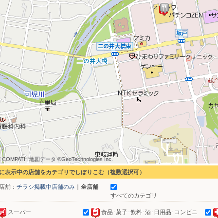
 COMPATH 地図データ ©GeoTechnologies Inc.
 COMPATH 地図データ ©GeoTechnologies Inc.
 COMPATH 地図データ ©GeoTechnologies Inc.
 COMPATH 地図データ ©GeoTechnologies Inc.
 COMPATH 地図データ ©GeoTechnologies Inc.
 COMPATH 地図データ ©GeoTechnologies Inc.
 COMPATH 地図データ ©GeoTechnologies Inc.
 COMPATH 地図データ ©GeoTechnologies Inc.
 COMPATH 地図データ ©GeoTechnologies Inc.
に表示中の店舗をカテゴリでしぼりこむ（複数選択可）
店舗：
チラシ掲載中店舗のみ
｜
全店舗
すべてのカテゴリ
スーパー
食品･菓子･飲料･酒･日用品･コンビニ