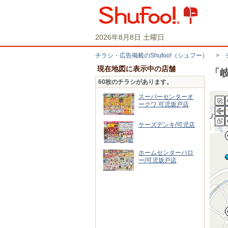
2026年8月8日 土曜日
チラシ・​広告掲載の​Shufoo!​（シュフー）
>
現在地図に表示中の店舗
「
60枚のチラシがあります。
スーパーセンターオ
ークワ 可児坂戸店
ケーズデンキ/可児店
ホームセンターバロ
ー/可児坂戸店