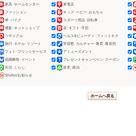
家具･ホームセンター
家電店
ファッション
キッズ･ベビー･おもちゃ
車･バイク
スポーツ用品･自転車
通販･ネットショップ
花･ギフト･手芸
リサイクル
ヘルス&ビューティ･フィットネス
旅行･ホテル･リゾート
学習塾･カルチャー･教育･教習所
フォト･プリントサービス
アミューズメント
冠婚葬祭･イベント
プレゼントキャンペーン･クーポン
生活･くらし
政党･政治
Shufoo!お知らせ
ホームへ戻る