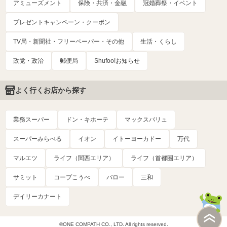
アミューズメント
保険・共済・金融
冠婚葬祭・イベント
プレゼントキャンペーン・クーポン
TV局・新聞社・フリーペーパー・その他
生活・くらし
政党・政治
郵便局
Shufoo!お知らせ
よく行くお店から探す
業務スーパー
ドン・キホーテ
マックスバリュ
スーパーみらべる
イオン
イトーヨーカドー
万代
マルエツ
ライフ（関西エリア）
ライフ（首都圏エリア）
サミット
コープこうべ
バロー
三和
デイリーカナート
©ONE COMPATH CO., LTD. All rights reserved.