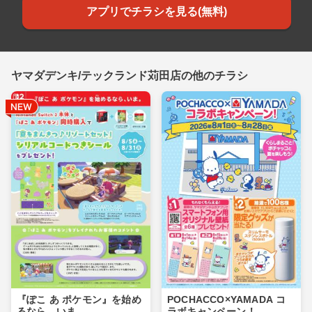
アプリでチラシを見る(無料)
ヤマダデンキ/テックランド苅田店の他のチラシ
『ぽこ あ ポケモン』を始め
POCHACCO×YAMADA コ
るなら、いま。
ラボキャンペーン！