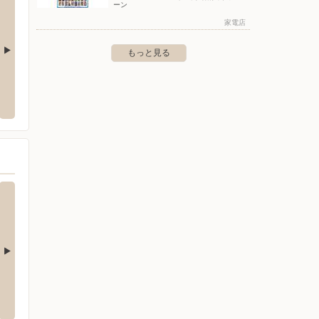
ーン
家電店
もっと見る
LIFE SELECT 清田
ヤマダデンキ/テックランド札幌白石店
ヤマダ
〒003-0027 札幌市白石区本通15丁目北1-1
〒062-
清田一条1-1-1
店
ケーズデンキ/東苗穂店
ビック
恵み野里美2-16-22
〒007-0801 北海道札幌市東区東苗穂1条3-1-15
〒060-
急百貨店 