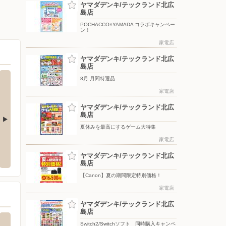
ヤマダデンキ/テックランド北広
島店
POCHACCO×YAMADA コラボキャンペー
ン！
家電店
ヤマダデンキ/テックランド北広
島店
8月 月間特選品
家電店
ヤマダデンキ/テックランド北広
島店
夏休みを最高にするゲーム大特集
広島中央店
Shufoo!からのお知らせ（北海道エリ
家電店
エディ
ア）
広島市中央５丁目６番地５
〒007-
ヤマダデンキ/テックランド北広
島店
〒000-0000
【Canon】夏の期間限定特別価格！
家電店
ヤマダデンキ/テックランド北広
島店
Switch2/Switchソフト 同時購入キャンペ