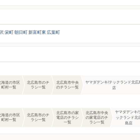
沢
栄町
朝日町
新富町東
広葉町
ヤマダデンキ/テックランド北広
北海道の市区
北広島市のチ
北広島市中央
町村一覧
ラシ一覧
のチラシ一覧
店
ヤマダデンキ/
北広島市の家
北広島市中央
北海道の市区
北広島市のチ
電店のチラシ
の家電店のチ
ックランド北
町村一覧
ラシ一覧
一覧
ラシ一覧
島店