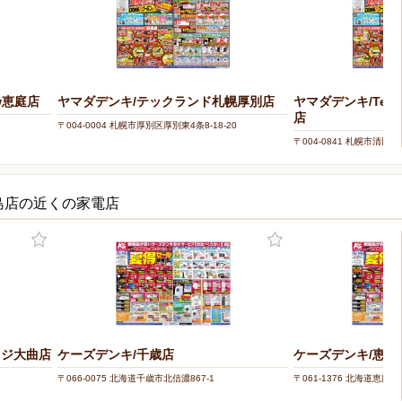
w恵庭店
ヤマダデンキ/テックランド札幌厚別店
ヤマダデンキ/Tecc 
店
〒004-0004 札幌市厚別区厚別東4条8-18-20
〒004-0841 札幌市清田区
島店の近くの家電店
ッジ大曲店
ケーズデンキ/千歳店
ケーズデンキ/恵庭
〒066-0075 北海道千歳市北信濃867-1
〒061-1376 北海道恵庭市