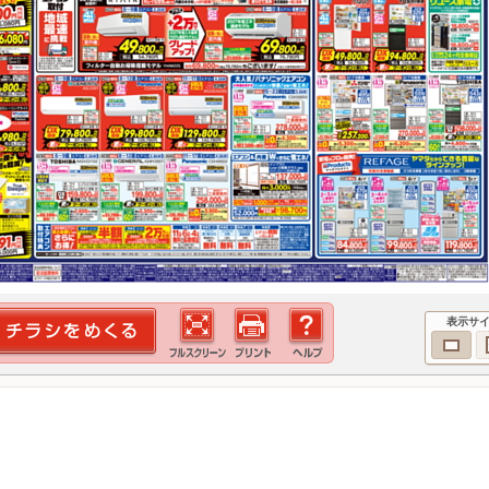
表示サ
！