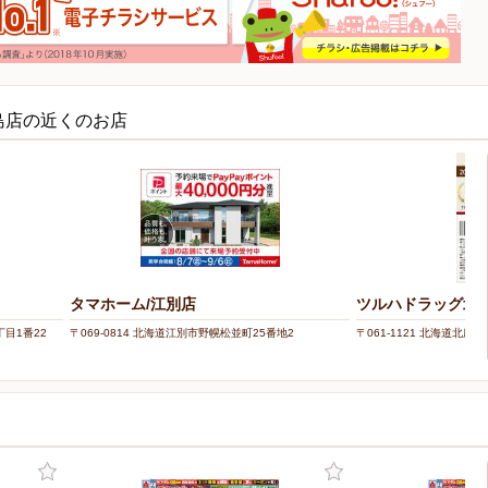
島店の近くのお店
タマホーム/江別店
ツルハドラッグ北
丁目1番22
〒069-0814 北海道江別市野幌松並町25番地2
〒061-1121 北海道北