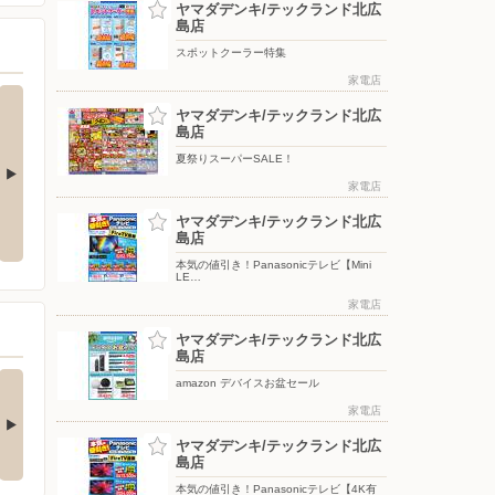
ヤマダデンキ/テックランド北広
島店
スポットクーラー特集
家電店
ヤマダデンキ/テックランド北広
島店
夏祭りスーパーSALE！
家電店
ン大商談会
エアコン大商談会
【RIAIR】衝撃特価
ヤマダデンキ/テックランド北広
島店
本気の値引き！Panasonicテレビ【Mini
LE…
家電店
ヤマダデンキ/テックランド北広
島店
チストレス解消！夏
Ankerの最新！水拭き
amazon デバイスお盆セール
快適にするひん…
がすごいロボット…
家電店
□■□■□■□■□■□■□■□■□■□
□■□■□■□■□■□■□■□■□■□■□
…
■…
ヤマダデンキ/テックランド北広
島店
4日前
5日前
本気の値引き！Panasonicテレビ【4K有