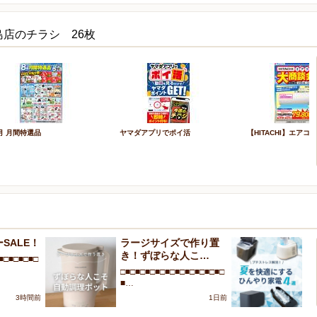
島店のチラシ 26枚
月 月間特選品
ヤマダアプリでポイ活
【HITACHI】エアコ
SALE！
ラージサイズで作り置
プ
き！ずぼらな人こ…
を
■□■□■□■□
□■□■□■□■□■□■□■□■□■□■□
□■
■…
■
3時間前
1日前